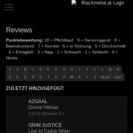
Home
Reviews
Dates
Punktebewertung:
10 = Pflichtkauf · 9 = Hervorragend · 8 =
Beeindruckend · 7 = Korrekt · 6 = In Ordnung · 5 = Durchschnitt
Reviews
· 4 = Erträglich · 3 = Naja · 2 = Schwach · 1 = Schlecht · 0 =
Nichts
Live
Reviews
#
A
B
C
D
E
F
G
H
I
J
K
L
M
N
O
P
Q
R
S
T
U
V
W
X
Y
Z
ALLE
LAST
Interviews
ZULETZT HINZUGEFÜGT:
News
AZGAAL
Bands
Divine Hitman
8,5/10 (Michael D.)
Links
GRIM JUSTICE
Team
Live At Szene Wien