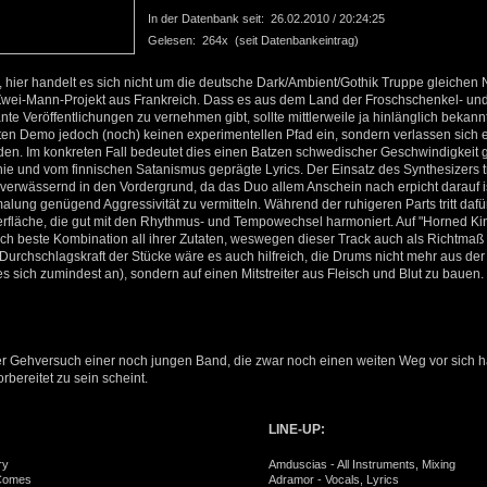
In der Datenbank seit: 26.02.2010 / 20:24:25
Gelesen: 264x (seit Datenbankeintrag)
t, hier handelt es sich nicht um die deutsche Dark/Ambient/Gothik Truppe gleiche
 Zwei-Mann-Projekt aus Frankreich. Dass es aus dem Land der Froschschenkel- u
nte Veröffentlichungen zu vernehmen gibt, sollte mittlerweile ja hinlänglich bekan
ten Demo jedoch (noch) keinen experimentellen Pfad ein, sondern verlassen sich e
en. Im konkreten Fall bedeutet dies einen Batzen schwedischer Geschwindigkeit 
 und vom finnischen Satanismus geprägte Lyrics. Der Einsatz des Synthesizers tr
 verwässernd in den Vordergrund, da das Duo allem Anschein nach erpicht darauf ist
ung genügend Aggressivität zu vermitteln. Während der ruhigeren Parts tritt dafü
rfläche, die gut mit den Rhythmus- und Tempowechsel harmoniert. Auf "Horned Ki
h beste Kombination all ihrer Zutaten, weswegen dieser Track auch als Richtmaß f
e Durchschlagskraft der Stücke wäre es auch hilfreich, die Drums nicht mehr aus de
s sich zumindest an), sondern auf einen Mitstreiter aus Fleisch und Blut zu bauen.
er Gehversuch einer noch jungen Band, die zwar noch einen weiten Weg vor sich ha
rbereitet zu sein scheint.
LINE-UP:
ry
Amduscias - All Instruments, Mixing
 Comes
Adramor - Vocals, Lyrics