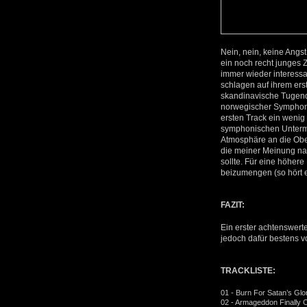
Nein, nein, keine Angs
ein noch recht junges
immer wieder interessa
schlagen auf ihrem ers
skandinavische Tugend
norwegischer Symphonie
ersten Track ein wenig
symphonischen Untermal
Atmosphäre an die Obe
die meiner Meinung nac
sollte. Für eine höher
beizumengen (so hört e
FAZIT:
Ein erster achtenswert
jedoch dafür bestens vo
TRACKLISTE:
01 - Burn For Satan’s Glo
02 - Armageddon Finally