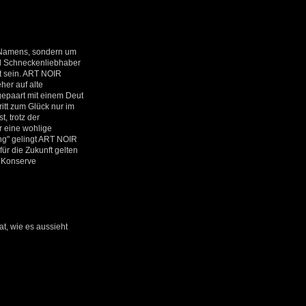
n Namens, sondern um
nd Schneckenliebhaber
nt sein. ART NOIR
her auf alte
gepaart mit einem Deut
itt zum Glück nur im
, trotz der
r eine wohlige
ng" gelingt ART NOIR
ür die Zukunft gelten
r Konserve
t, wie es aussieht