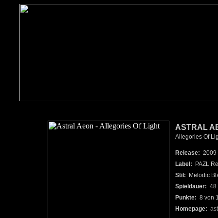
ASTRAL A
Allegories Of Li
Release:
2009
Label:
PAZL Re
Stil:
Melodic Bl
Spieldauer:
48 
Punkte:
8 von 
Homepage:
as