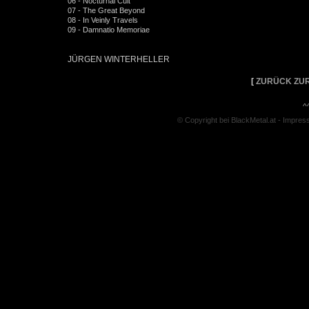
06 - Nocturnal Cult
07 - The Great Beyond
08 - In Veinly Travels
09 - Damnatio Memoriae
JÜRGEN WINTERHELLER
[
ZURÜCK ZUR
^
© Copyright bei BlackMetal.at -
Impres