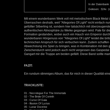
In der Datenbank se
Gelesen: 324x (se
Mit einem wunderbaren Werk voll mit melodischem Black Metal
Überraschen deshalb, weil "Allegories Of Light" nicht einfach n
gefüllter Silberling ist, sondern hier tatsächlich mit überzeuge
authentischen Atmosphäre zu Werke gegangen wird. Pate für di
Formation gestanden, wobei auch ein Hauch von Emperor durch 
wunderbaren Hörgenuss von "Allegories Of Light" leistet die brill
technischen Anspruch für sich verbuchen kann. Zudem schaffen
Abwechslung ins Spiel zu bringen, was in Kombination mit den g
Zwischendurch wird jedoch auch nicht vergessen das Gaspedal d
Gangart mir die Truppe am besten gefällt. Diese Band sollte ma
FAZIT:
Ein rundum stimmiges Album, das für mich in dieser Qualität ein
TRACKLISTE:
01 - Necrologue For The Immortals
02 - The Bride Of Corinth
03 - Curse Of Gaia
04 - Illusion Of Lycius
05 - Lunar Doctrine