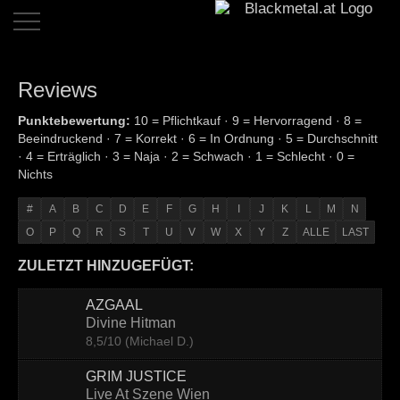
Home
Reviews
Dates
Punktebewertung:
10 = Pflichtkauf · 9 = Hervorragend · 8 =
Beeindruckend · 7 = Korrekt · 6 = In Ordnung · 5 = Durchschnitt
Reviews
· 4 = Erträglich · 3 = Naja · 2 = Schwach · 1 = Schlecht · 0 =
Nichts
Live
Reviews
#
A
B
C
D
E
F
G
H
I
J
K
L
M
N
O
P
Q
R
S
T
U
V
W
X
Y
Z
ALLE
LAST
Interviews
ZULETZT HINZUGEFÜGT:
News
AZGAAL
Bands
Divine Hitman
8,5/10 (Michael D.)
Links
GRIM JUSTICE
Team
Live At Szene Wien