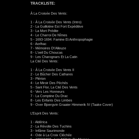
TRACKLISTE:
À La Croisée Des Vents:
1 - À La Croisée Des Vents (Intro)
2 - La Guillotine Est Fort Expéditive
3 - La Mort Prédite
4 - Le Charroi De Nîmes
5 - 1693-1694: Famine Et Anthropophagie
6 - Aorlhac
7 - Mémoires D\'Alleuze
8 - L'oeil Du Choucas
9 - Les Charognars Et La Catin
La Cité Des Vents:
1 - À La Croisée Des Vents II
2 - Le Bûcher Des Cathares
3 - Plérion
4 - Le Miroir Des Péchés
5 - Sant Flor, La Cité Des Vents
6 - Vers Les Honneurs
7 - La Comptine Du Drac
8 - Les Enfants Des Limbes
9 - Over Bjoergvin Graater Himmerik IV (Taake Cover)
L’Esprit Des Vents:
1 - Aldérica
2 - La Révolte Des Tuchins
3 - Infâme Saurimonde
4 - Ode à La Croix Cléchée