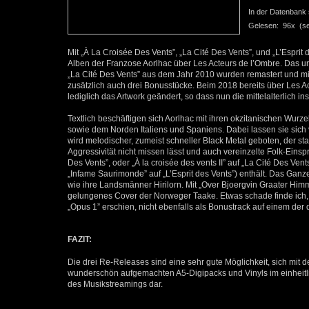
In der Datenbank se
Gelesen: 96x (seit
Mit „À La Croisée Des Vents”, „La Cité Des Vents”, und „L’Esprit
Alben der Franzose Aorlhac über Les Acteurs de l’Ombre. Das ur
„La Cité Des Vents” aus dem Jahr 2010 wurden remastert und mi
zusätzlich auch drei Bonusstücke. Beim 2018 bereits über Les A
lediglich das Artwork geändert, so dass nun die mittelalterlich ins
Textlich beschäftigen sich Aorlhac mit ihren okzitanischen Wurz
sowie dem Norden Italiens und Spaniens. Dabei lassen sie sich
wird melodischer, zumeist schneller Black Metal geboten, der sta
Aggressivität nicht missen lässt und auch vereinzelte Folk-Einsp
Des Vents”, oder „À la croisée des vents II” auf „La Cité Des Vent
„Infame Saurimonde” auf „L’Esprit des Vents”) enthält. Das Ganz
wie ihre Landsmänner Hirilorn. Mit „Over Bjoergvin Graater Himme
gelungenes Cover der Norweger Taake. Etwas schade finde ich, 
„Opus 1” erschien, nicht ebenfalls als Bonustrack auf einem der d
FAZIT:
Die drei Re-Releases sind eine sehr gute Möglichkeit, sich mit 
wunderschön aufgemachten A5-Digipacks und Vinyls im einheitl
des Musikstreamings dar.