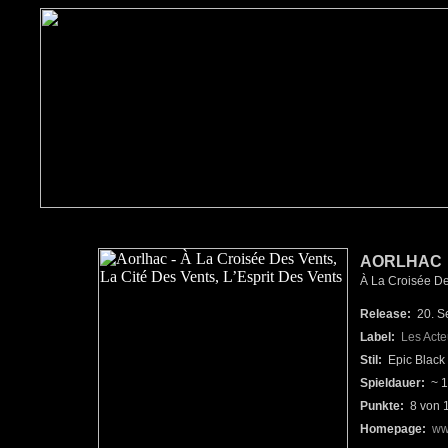
AORLHAC
À La Croisée Des 
Release:
20. S
Label:
Les Act
Stil:
Epic Black 
Spieldauer:
~ 1
Punkte:
8 von 
Homepage:
ww