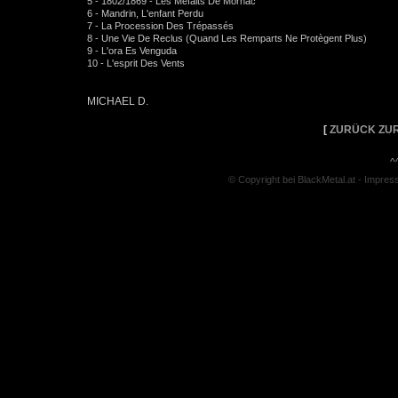
5 - 1802/1869 - Les Méfaits De Mornac
6 - Mandrin, L'enfant Perdu
7 - La Procession Des Trépassés
8 - Une Vie De Reclus (Quand Les Remparts Ne Protègent Plus)
9 - L'ora Es Venguda
10 - L'esprit Des Vents
MICHAEL D.
[
ZURÜCK ZUR
^
© Copyright bei BlackMetal.at -
Impres