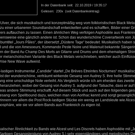
In der Datenbank seit: 22.10.2019 / 19:35:17
Gelesen: 230x (seit Datenbankeintrag)
Ulver, die sich musikalisch und konzeptmäßig weg vom folkloristischen Black Met
u einer urbaneren Soundlandschaft entwickelten und es schafften, Bilder einer G
ers auftauchen zu lassen. Einen ähnlichen Weg verfolgen Asphodèle aus Frankrei
ensweise eine gänzlich andere ist. Schon das wunderschöne Coverartwork von
 Albumtitel „Jours Pâles“, der übersetzt „Düstere Tage“ bedeutet. Musikalisch haben
d und die von Amesoeurs, Kommando Peste Noire und Malenuit bekannte Sängerin 
rn der Band Au Champ Des Morts an Gitarre und Drums und dem ehemaligen Shin
ner melancholischen Variante des Black Metals verschrieben, welcher auch Einflüss
Prise New Wave aufweist.
stigen Instrumental „Candide“ startet „De Brèves Etreintes Nocturnes“ musikalisc
t ist der wunderschöne, verträumt wirkende Gesang von Audrey S. Ihre helle Stimme
ng eine unschuldige Note verleiht. Als Vergleich würde ich am ehesten das zweit
heranziehen, wobei der Gesang von Audrey S. aufgrund der Tatsache, dass er auf
etwas andere Stimmung erschafft. Auf diesem Stück und auch auf den folgenden gese
esang von Spellbound dazu, welchen man von Aorlhac kennt und sorgt gesanglich 
erinnern vor allem die Post Rock-lastigen Stücke ein wenig an Landsleute wie Alces
mosphäre, wie sie vor allem Bands aus Frankreich zu eigen ist.
kalischer Ähnlichkeit zu Bands wie Alcest und Les Discrets haben Asphodèle mit „Jo
oßartigen Gesangsleistung von Audrey S.) sehr eigenständiges und melodisches D