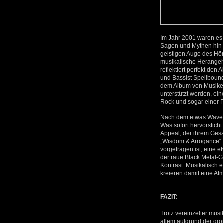
Im Jahr 2001 waren es 
Sagen und Mythen hin z
geistigen Auge des Hör
musikalische Herangeh
reflektiert perfekt den
und Bassist Spellboun
dem Album von Musike
unterstützt werden, ei
Rock und sogar einer 
Nach dem etwas Wave-la
Was sofort hervorstich
Appeal, der ihrem Gesa
„Wisdom & Arrogance“ 
vorgetragen ist, eine 
der raue Black Metal-G
Kontrast. Musikalisch 
kreieren damit eine At
FAZIT:
Trotz vereinzelter musi
allem aufgrund der gr