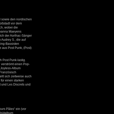
al sowie den nordischen
roßstadt vor dem
ch, wobei die
 Joanna Maeyens
 sich der Aorlhac-Sänger
Audrey S., die auf
ing-Bassisten
e aus Post Punk, (Post)
h Post Punk-lastig.
 verströmt einen Pop-
e Joyless-Album
 Französisch
llt sich zeitweise auch
für einen starken
t und Les Discrets und
urs Pâles“ ein (vor
ebütalbum