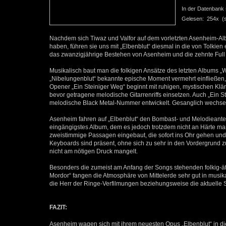
In der Datenbank se
Gelesen: 254x (se
Nachdem sich Tiwaz und Valfor auf dem vorletzten Asenheim-Al
haben, führen sie uns mit „Elbenblut“ diesmal in die von Tolkien 
das zwanzigjährige Bestehen von Asenheim und die zehnte Full
Musikalisch baut man die folkigen Ansätze des letzten Albums „
„Nibelungenblut“ bekannte epische Moment vermehrt einfließen, w
Opener „Ein Steiniger Weg“ beginnt mit ruhigen, mystischen K
bevor getragene melodische Gitarrenriffs einsetzen. Auch „Ein Ster
melodische Black Metal-Nummer entwickelt. Gesanglich wechsel
Asenheim fahren auf „Elbenblut“ den Bombast- und Melodieantei
eingängigstes Album, dem es jedoch trotzdem nicht an Härte m
zweistimmige Passagen eingebaut, die sofort ins Ohr gehen und 
Keyboards sind präsent, ohne sich zu sehr in den Vordergrund z
nicht am nötigen Druck mangelt.
Besonders die zumeist am Anfang der Songs stehenden folkig-
Mordor“ fangen die Atmosphäre von Mittelerde sehr gut in musik
die Herr der Ringe-Verfilmungen beziehungsweise die aktuelle
FAZIT:
Asenheim wagen sich mit ihrem neuesten Opus „Elbenblut“ in die