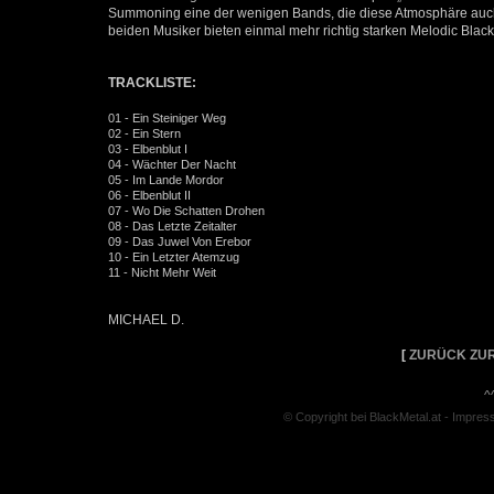
Summoning eine der wenigen Bands, die diese Atmosphäre auch
beiden Musiker bieten einmal mehr richtig starken Melodic Blac
TRACKLISTE:
01 - Ein Steiniger Weg
02 - Ein Stern
03 - Elbenblut I
04 - Wächter Der Nacht
05 - Im Lande Mordor
06 - Elbenblut II
07 - Wo Die Schatten Drohen
08 - Das Letzte Zeitalter
09 - Das Juwel Von Erebor
10 - Ein Letzter Atemzug
11 - Nicht Mehr Weit
MICHAEL D.
[
ZURÜCK ZUR
^
© Copyright bei BlackMetal.at -
Impres