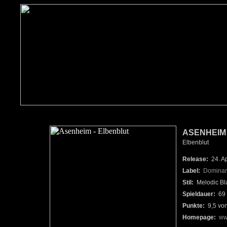
ASENHEIM
Elbenblut
Release:
24. Ap
Label:
Dominan
Stil:
Melodic Bl
Spieldauer:
69 
Punkte:
9,5 vo
Homepage:
ww