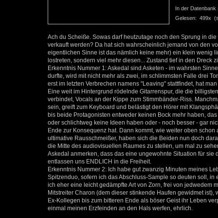
In der Datenbank se
Gelesen: 499x (se
Ach du Scheiße. Sowas darf heutzutage noch den Sprung in die M
verkauft werden? Da hat sich wahrscheinlich jemand von den v
eigentlichen Sinne ist das nämlich keine mehr) ein klein wenig l
lostreten, sondern viel mehr diesen... Zustand tief in den Dreck z
Erkenntnis Nummer 1: Askedal sind Asketen - im wahrsten Sinne 
durfte, wird mit nicht mehr als zwei, im schlimmsten Falle drei
erst im letzten Verbrechen namens "Leaving" stattfindet, hat man
Eine weit im Hintergrund rödelnde Gitarrenspur, die die billigs
verbindet, Vocals an der Kippe zum Stimmbänder-Riss. Manchma
sein, greift zum Keyboard und belästigt den Hörer mit Klangsph
bis beide Protagonisten entweder keinen Bock mehr haben, das j
oder schlichtweg keine Ideen haben oder - noch besser - gar ni
Ende zur Konsequenz hat. Dann kommt, wie weiter oben schon ang
ultimative Rausschmeißer, haben sich die Beiden nun doch darau
die Mitte des audiovisuellen Raumes zu stellen, um mal zu sehen
Askedal anmerken, dass das eine ungewohnte Situation für sie d
entlassen uns ENDLICH in die Freiheit.
Erkenntnis Nummer 2: Ich habe gut zwanzig Minuten meines Lebe
Spitzenduo, sofern ich das Abschluss-Sample so deuten soll, in
ich eher eine leicht gedämpfte Art von Zorn, frei von jedwedem 
Mitstreiter Charon (dem dieser stinkende Haufen gewidmet ist)
Ex-Kollegen bis zum bitteren Ende als böser Geist ihr Leben ver
einmal meinen Erzfeinden an den Hals werfen, ehrlich.