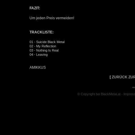
FAZIT:
Um jeden Preis vermeiden!
TRACKLISTE:
01 - Suicide Black Metal
02 - My Reflection
03 - Nothing Is Real
04 - Leaving
AMIKKUS
[
ZURÜCK ZUR
^
© Copyright bei BlackMetal.at -
Impres