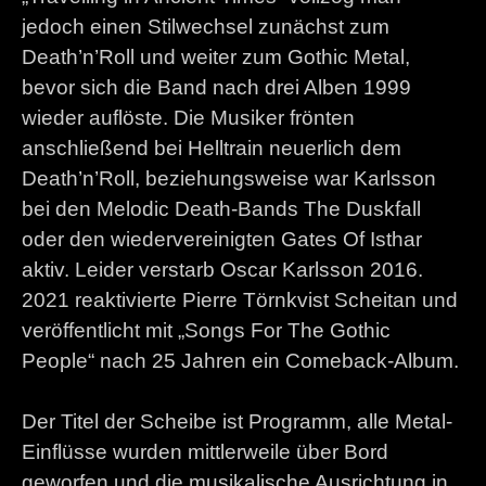
Contact
jedoch einen Stilwechsel zunächst zum
Death’n’Roll und weiter zum Gothic Metal,
bevor sich die Band nach drei Alben 1999
wieder auflöste. Die Musiker frönten
anschließend bei Helltrain neuerlich dem
Death’n’Roll, beziehungsweise war Karlsson
bei den Melodic Death-Bands The Duskfall
oder den wiedervereinigten Gates Of Isthar
aktiv. Leider verstarb Oscar Karlsson 2016.
2021 reaktivierte Pierre Törnkvist Scheitan und
veröffentlicht mit „Songs For The Gothic
People“ nach 25 Jahren ein Comeback-Album.
Der Titel der Scheibe ist Programm, alle Metal-
Einflüsse wurden mittlerweile über Bord
geworfen und die musikalische Ausrichtung in