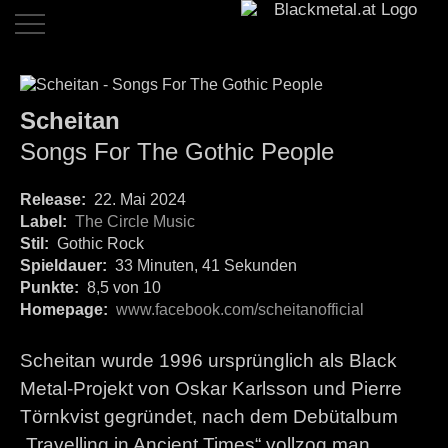
Home
Scheitan
Dates
Songs For The Gothic People
Reviews
Release:
22. Mai 2024
Live
Label:
The Circle Music
Reviews
Stil:
Gothic Rock
Spieldauer:
Interviews
33 Minuten, 41 Sekunden
Punkte:
8,5 von 10
News
Homepage:
www.facebook.com/scheitanofficial
Bands
Scheitan wurde 1996 ursprünglich als Black
Links
Metal-Projekt von Oskar Karlsson und Pierre
Törnkvist gegründet, nach dem Debütalbum
Team
„Travelling in Ancient Times“ vollzog man