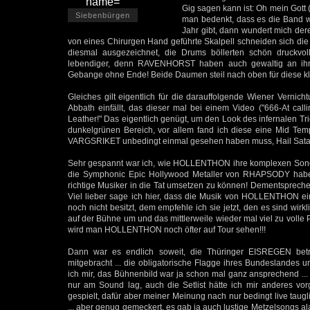
Gig sagen kann ist: Oh mein Gott 
Siebenbürgen
man bedenkt, dass es die Band wo 
Jahr gibt, dann wundert mich der
von eines Chirurgen Hand geführte Skalpell schneiden sich die Ri
diesmal ausgezeichnet, die Drums böllerten schön druckvo
lebendiger, denn RAVENHORST haben auch gewaltig an ihrer
Gebange ohne Ende! Beide Daumen steil nach oben für diese kl
Gleiches gilt eigentlich für die darauffolgende Wiener Ver
Abbath einfällt, das dieser mal bei einem Video ("666-At call
Leather!" Das eigentlich genügt, um den Look des infernalen T
dunkelgrünen Bereich, vor allem fand ich diese eine Mid Tem
VARGSRIKET unbedingt einmal gesehen haben muss, Hail Satan
Sehr gespannt war ich, wie HOLLENTHON ihre komplexen Songs
die Symphonic Epic Hollywood Metaller von RHAPSODY haben .
richtige Musiker in die Tat umsetzen zu können! Dementsprechen
Viel lieber sage ich hier, dass die Musik von HOLLENTHON einfac
noch nicht besitzt, dem empfehle ich sie jetzt, den es sind wir
auf der Bühne um und das mittlerweile wieder mal viel zu volle P
wird man HOLLENTHON noch öfter auf Tour sehen!!!
Dann war es endlich soweit, die Thüringer EISREGEN betra
mitgebracht ... die obligatorische Flagge ihres Bundeslandes u
ich mir, das Bühnenbild war ja schon mal ganz ansprechend ..
nur am Sound lag, auch die Setlist hätte ich mir anderes vorg
gespielt, dafür aber meiner Meinung nach nur bedingt live taug
... aber genug gemeckert, es gab ja auch lustige Metzelsongs al