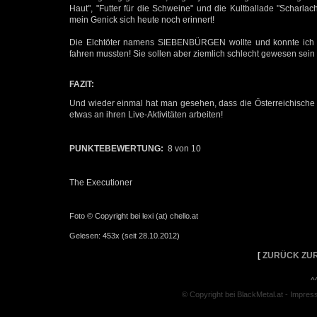
Haut", "Futter für die Schweine" und die Kultballade "Scharlach
mein Genick sich heute noch erinnert!
Die Elchtöter namens SIEBENBÜRGEN wollte und konnte ich d
fahren mussten! Sie sollen aber ziemlich schlecht gewesen sein 
FAZIT:
Und wieder einmal hat man gesehen, dass die Österreichische S
etwas an ihren Live-Aktivitäten arbeiten!
PUNKTEBEWERTUNG:
8 von 10
The Executioner
Foto © Copyright bei lexi (at) chello.at
Gelesen: 453x (seit 28.10.2012)
[
ZURÜCK ZUR
^
© Copyright bei BlackMetal.at -
Impres