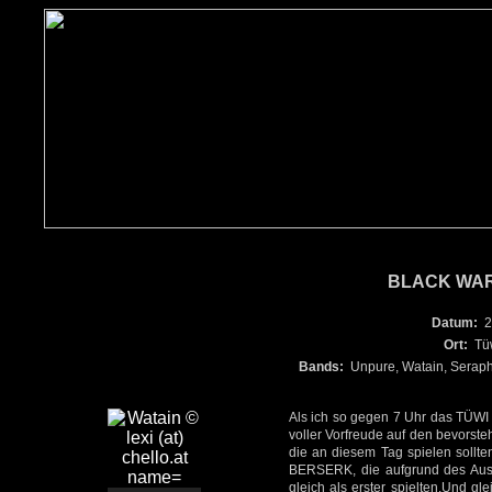
BLACK WAR
Datum:
2
Ort:
Tü
Bands:
Unpure, Watain, Seraph
Als ich so gegen 7 Uhr das TÜWI b
voller Vorfreude auf den bevo
die an diesem Tag spielen sollt
BERSERK, die aufgrund des Ausf
gleich als erster spielten.Und gl