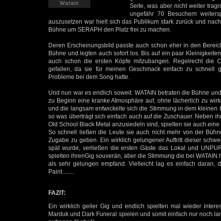
Watain
Seite, was aber nicht weiter tr
ungefähr 70 Besuchern weitersp
auszusetzen war hielt sich das Publikum stark zurück und na
Bühne um SERAPH den Platz frei zu machen.
Deren Erscheinungsbild passte auch schon eher in den Bereich 
Bühne und legten auch sofort los. Bis auf ein paar Kleinigkeite
auch schon die ersten Köpfe mitzubangen. Regelrecht die C
gefallen, da sie für meinen Geschmack einfach zu schnell
Probleme bei dem Song hatte.
Und nun war es endlich soweit: WATAIN betraten die Bühne und i
zu Beginn eine kranke Atmosphäre auf, ohne lächerlich zu wirk
und die langsam entwickelte sich die Stimmung in dem kleinen 
so was überträgt sich einfach auch auf die Zuschauer. Neben ih
Old School Black Metal anzusiedeln sind, spielten sie auch ei
So schnell ließen die Leute sie auch nicht mehr von der Büh
Zugabe zu geben. Ein wirklich gelungener Auftritt dieser schw
spät wurde, verließen die ersten Gäste das Lokal und UNPUR
spielten ihrenGig souverän, aber die Stimmung die bei WATAIN her
als sehr gelungen empfand. Vielleicht lag es einfach daran, 
Paint........
FAZIT:
Ein wirklich geiler Gig und endlich spielten mal wieder inte
Marduk und Dark Funeral spielen und somit einfach nur noch lang