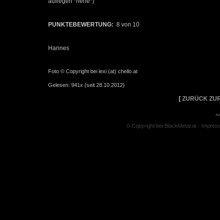
aufregen *hehe*)
PUNKTEBEWERTUNG:
8 von 10
Hannes
Foto © Copyright bei lexi (at) chello.at
Gelesen: 941x (seit 28.10.2012)
[
ZURÜCK ZUR
^
© Copyright bei BlackMetal.at -
Impres