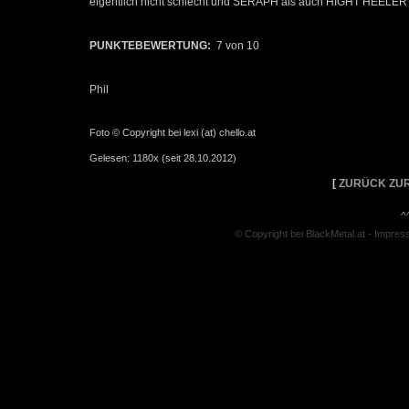
eigentlich nicht schlecht und SERAPH als auch HIGHT HEELER 
PUNKTEBEWERTUNG:
7 von 10
Phil
Foto © Copyright bei lexi (at) chello.at
Gelesen: 1180x (seit 28.10.2012)
[
ZURÜCK ZUR
^
© Copyright bei BlackMetal.at -
Impres