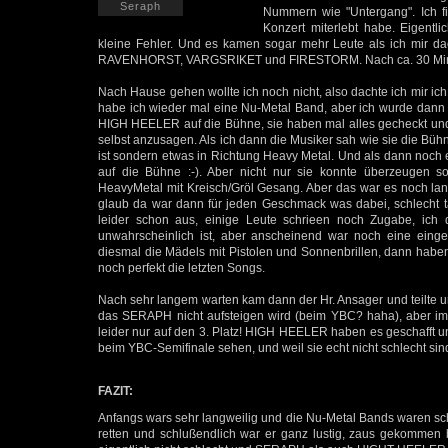
Seraph
Nummern wie "Untergang". Ich 
Konzert miterlebt habe. Eigentli
kleine Fehler. Und es kamen sogar mehr Leute als ich mir 
RAVENHORST, VARGSRIKET und FIRESTORM. Nach ca. 30 Minute
Nach Hause gehen wollte ich noch nicht, also dachte ich mir ic
habe ich wieder mal eine Nu-Metal Band, aber ich wurde dann 
HIGH HEELER auf die Bühne, sie haben mal alles gecheckt und
selbst anzusagen. Als ich dann die Musiker sah wie sie die Büh
ist sondern etwas in Richtung Heavy Metal. Und als dann noch 
auf die Bühne :-). Aber nicht nur sie konnte überzeugen so
HeavyMetal mit Kreisch/Gröl Gesang. Aber das war es noch lang
glaub da war dann für jeden Geschmack was dabei, schlecht t
leider schon aus, einige Leute schrieen noch Zugabe, ic
unwahrscheinlich ist, aber anscheinend war noch eine eing
diesmal die Mädels mit Pistolen und Sonnenbrillen, dann haben
noch perfekt die letzten Songs.
Nach sehr langem warten kam dann der Hr. Ansager und teilte un
das SERAPH nicht aufsteigen wird (beim YBC? haha), aber im
leider nur auf den 3. Platz! HIGH HEELER haben es geschafft u
beim YBC-Semifinale sehen, und weil sie echt nicht schlecht sin
FAZIT:
Anfangs wars sehr langweilig und die Nu-Metal Bands waren 
retten und schlußendlich war er ganz lustig, zaus gekommen 