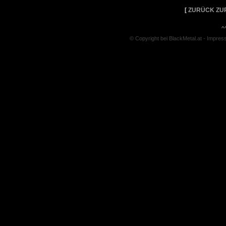
[
ZURÜCK ZU
^
© Copyright bei BlackMetal.at -
Impres