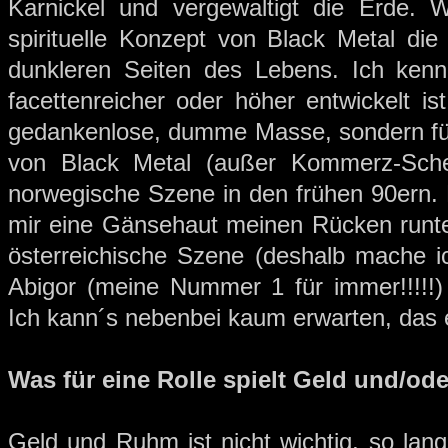
Karnickel und vergewaltigt die Erde. We
spirituelle Konzept von Black Metal die 
dunkleren Seiten des Lebens. Ich kenne 
facettenreicher oder höher entwickelt ist
gedankenlose, dumme Masse, sondern für d
von Black Metal (außer Kommerz-Sche
norwegische Szene in den frühen 90ern. 
mir eine Gänsehaut meinen Rücken runter
österreichische Szene (deshalb mache ic
Abigor (meine Nummer 1 für immer!!!!!
Ich kann´s nebenbei kaum erwarten, das 
Was für eine Rolle spielt Geld und/od
Geld und Ruhm ist nicht wichtig, so lan