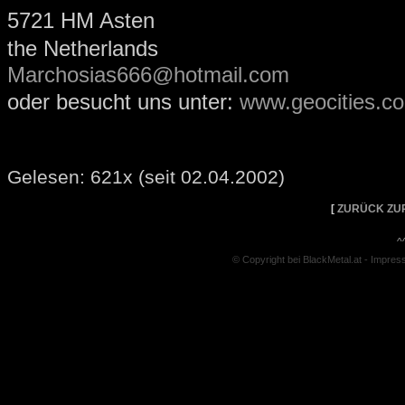
5721 HM Asten
the Netherlands
Marchosias666@hotmail.com
oder besucht uns unter:
www.geocities.co
Gelesen: 621x (seit 02.04.2002)
[
ZURÜCK ZU
^
© Copyright bei BlackMetal.at -
Impres