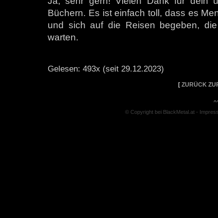
Ja, sehr gern! Vielen Dank für dein 
Büchern. Es ist einfach toll, dass es Me
und sich auf die Reisen begeben, die
warten.
Gelesen: 493x (seit 29.12.2023)
[
ZURÜCK ZU
^
© Copyright bei BlackMetal.at -
Impres