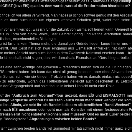
kdenkst? Woran ist es letztendlich gescheitert, dass - obwohl es angekündigt 
 GEÏST (jetzt EÏS) quasi zu dem wurde, worauf die Erstformation hinarbeitete?
finde ich vor allem verwirrend. Man hat es ja schon schwer genug mit den Assoziat
n es dann auch noch um eigenes kreatives Schaffen geht, watet man sofort k
r vor allem wichtig, was ich für die Zukunft von Eismalsott lernen kann. Generell 
als in Form von Snow White, Best Before: Spring und Patina erschaffen habe
sches, experimentelles Bild abgibt.
 ist für uns kein Thema mehr, die damaligen Gründe liegen lange hinter uns – 
etrifft. Und Geïst hat sich zwar eingangs aus Eismalsott entwickelt, hat dann a
n meiner Ansicht nach auch klar aus dem Zweitwerk Kainsmal ersehen kann – tro
ich deshalb nicht sagen, dass wir damals als Eismalsott auf Geïst hingearbeitet 
as eine sehr wichtige Zeit gewesen – tatsächlich haben sich da die Grundlagen 
ÏS erreicht haben. Ich kann das nicht oft genug betonen, aber ohne Aínvars dam
n Songs nicht, wie sie klingen. Trotzdem haben wir es damals einfach nicht gesc
e zu entwickeln, woran das Fortbestehen vielleicht auch gescheitert ist. Letztl
in der Vergangenheit und spielt heute in keiner Hinsicht mehr eine Rolle.
auf der "Aufbruch zum Abgrund"-Tour gezeigt, dass EÏS und EISMALSOTT mus
nötige Vergleiche anhören zu müssen - auch wenn mehr oder weniger die kom
ei ist. Alboin, wie seid Ihr als Band mit diesem allabendlichen "Band-Wechsel
er nach EÏS umzulegen oder geht man als Künstler mit einem festgesetzten
Grenzen erst nicht entstehen können oder müssen? Gibt es nach Eurer beider 
ige "ideologische" Abgrenzungen zwischen beiden Bands?
n“ zwischen beiden Bands fiel zumindest mir tatsächlich nicht immer ganz leicht, 