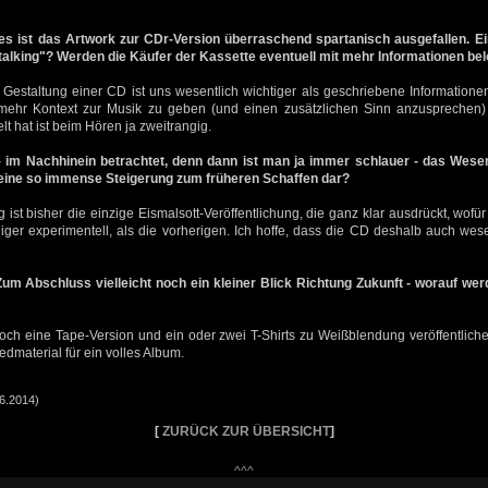
tes ist das Artwork zur CDr-Version überraschend spartanisch ausgefallen. Ei
 talking"? Werden die Käufer der Kassette eventuell mit mehr Informationen be
Gestaltung einer CD ist uns wesentlich wichtiger als geschriebene Informationen
 mehr Kontext zur Musik zu geben (und einen zusätzlichen Sinn anzusprechen
t hat ist beim Hören ja zweitrangig.
 im Nachhinein betrachtet, denn dann ist man ja immer schlauer - das Wes
 eine so immense Steigerung zum früheren Schaffen dar?
st bisher die einzige Eismalsott-Veröffentlichung, die ganz klar ausdrückt, wofür
iger experimentell, als die vorherigen. Ich hoffe, dass die CD deshalb auch wese
Zum Abschluss vielleicht noch ein kleiner Blick Richtung Zukunft - worauf 
ch eine Tape-Version und ein oder zwei T-Shirts zu Weißblendung veröffentlic
edmaterial für ein volles Album.
06.2014)
[
ZURÜCK ZUR ÜBERSICHT
]
^^^