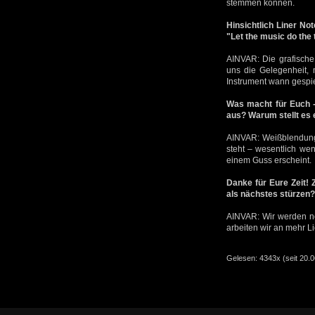
stemmen können.
Hinsichtlich Liner No
"Let the music do the
AINVAR: Die grafische 
uns die Gelegenheit,
Instrument wann gespiel
Was macht für Euch -
aus? Warum stellt es
AINVAR: Weißblendung i
steht – wesentlich wen
einem Guss erscheint.
Danke für Eure Zeit! 
als nächstes stürzen?
AINVAR: Wir werden no
arbeiten wir an mehr Li
Gelesen: 4343x (seit 20.