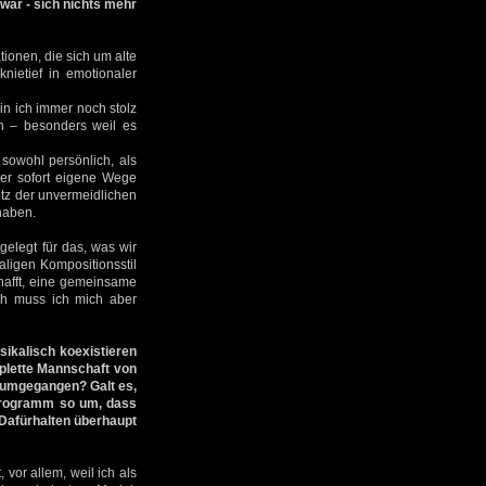
war - sich nichts mehr
ionen, die sich um alte
nietief in emotionaler
bin ich immer noch stolz
n – besonders weil es
sowohl persönlich, als
ber sofort eigene Wege
tz der unvermeidlichen
haben.
gelegt für das, was wir
aligen Kompositionsstil
hafft, eine gemeinsame
ich muss ich mich aber
ikalisch koexistieren
plette Mannschaft von
" umgegangen? Galt es,
 Programm so um, dass
Dafürhalten überhaupt
vor allem, weil ich als