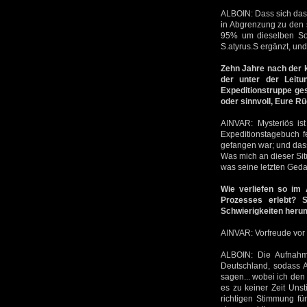
ALBOIN: Dass sich das
in Abgrenzung zu den 
95% um dieselben Son
S.atyrus.S ergänzt, un
Zehn Jahre nach der k
der unter der Leitu
Expeditionstruppe g
oder sinnvoll, Eure R
AINVAR: Mysteriös is
Expeditionstagebuch f
gefangen war; und dass
Was mich an dieser Situ
was seine letzten Ged
Wie verliefen so im
Prozesses erlebt? 
Schwierigkeiten herum
AINVAR: Vorfreude vor 
ALBOIN: Die Aufnahme
Deutschland, sodass A
sagen... wobei ich de
es zu keiner Zeit Unst
richtigen Stimmung für