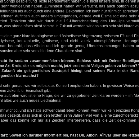
d Songs gespielt und Texte repräsentiert haben, die nicht unsere sind, in denen
 sehr wohlgefühlt haben. Zumindest haben wir versucht, das auch optisch abz
idungen als auch durch eine andere Dekoration. Ich kann nur für mich sprechen,
iedenen Auftritten auch anders umgegangen, gerade weil Eismalsott eine sehr v
dert. Trotzdem sind wir durch die 1:1-Überschneidung des Line-Ups vermutl
as aber einfach nicht stimmt. In Zukunft werden wir das auch sehr viel klarer 
es eine ganz klare ideologische und ästhetische Abgrenzung zwischen Eïs und Eis
 lyrische, konzeptuelle, grafische, und nicht zuletzt atmosphärische Herang
 man bedenkt, dass Alboin und ich gerade genug Übereinstimmungen haben 
sonsten aber sehr verschiedene Charaktere sind.
abt Ihr sodann zusammenfeiern können. Schloss sich mit Deiner Beteiligu
 Art Kreis, der es möglich macht, jetzt erst recht Vollgas geben zu können? 
Zukunft ein gelegentliches Gastspiel hinlegt und seinen Platz in der Ban
egenüber klarmachst?
 sehr genau, wie wir selbst das Konzert empfunden haben. In gewisser Weise war
ine Zukunft für Eismalsott gibt.
ive auftreten wird ist eine Frage, die wir zu gegebener Zeit klären werden – im M
l altes wie auch neues Liedmaterial.
hr wichtig, und ich hätte schwer damit leben können, wenn wir kein einziges Ko
 das gezeigt, dass sich in den letzten zehn Jahren viel von alleine zurechtgerückt 
aber das konnte ich nur als Zeichen interpretieren, dass die Zeit gekommen i
rt: Soweit ich darüber informiert bin, hast Du, Alboin, Aînvar über die letzte