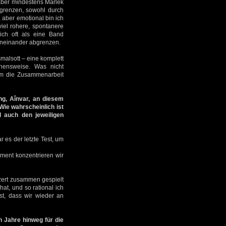
 aber mindestens Marlek
ugrenzen, sowohl durch
 aber emotional bin ich
iel rohere, spontanere
ich oft als eine Band
voneinander abgrenzen.
malsott – eine komplett
ehensweise. Was nicht
um die Zusammenarbeit
ng, Aînvar, an diesem
Wie wahrscheinlich ist
d auch den jeweiligen
 es der letzte Test, um
oment konzentrieren wir
nzert zusammen gespielt
hat, und so rational ich
st, dass wir wieder an
n Jahre hinweg für die