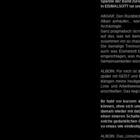
Spanne der Band zurüc
in EISMALSOTT tat und
AINVAR: Den Rückblick 
Alben anhäufen... wen
Archäologie.
Ganz pragmatisch ist mi
auf das, was wir dam
zusammen ein so chaoti
Die damalige Trennung
auch was Eismalsott b
eingeschlagen, was ma
Gemeinsamkeiten würde 
ALBOIN: Für mich ist d
später mit GEÏST und E
klängen meine heutige
Linie und Arbeitsweis
anschließen: Das liegt 
Ihr habt vor kurzem 
können, ohne sich un
damals wieder mit dab
einen inneren Schalt
solche gedanklichen 
so etwas wie eindeut
ALBOIN: Das „Umschalte