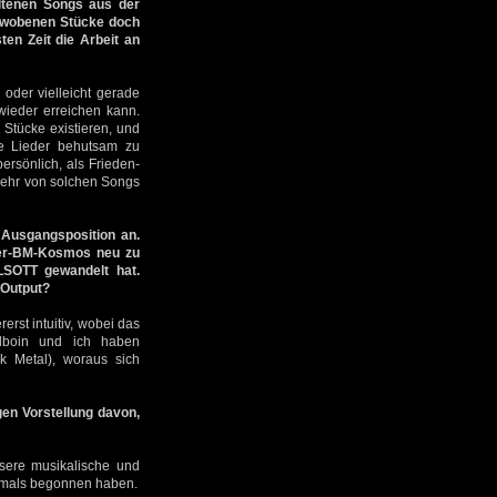
ltenen Songs aus der
umwobenen Stücke doch
en Zeit die Arbeit an
oder vielleicht gerade
wieder erreichen kann.
 Stücke existieren, und
e Lieder behutsam zu
ersönlich, als Frieden-
mehr von solchen Songs
e Ausgangsposition an.
0er-BM-Kosmos neu zu
LSOTT gewandelt hat.
 Output?
erst intuitiv, wobei das
Alboin und ich haben
 Metal), woraus sich
gen Vorstellung davon,
nsere musikalische und
 damals begonnen haben.