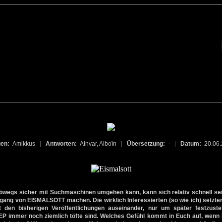
gen:
Amikkus
|
Antworten:
Ainvar, Alboîn
|
Übersetzung:
-
|
Datum:
20.06
lbwegs sicher mit Suchmaschinen umgehen kann, kann sich relativ schnell se
gang von EISMALSOTT machen. Die wirklich Interessierten (so wie ich) setzt
 den bisherigen Veröffentlichungen auseinander, nur um später festzust
P immer noch ziemlich töfte sind. Welches Gefühl kommt in Euch auf, wenn I