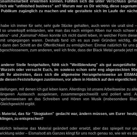
 Zusammenarbeit erwärmen können. Fühlten sich die unter Verschluss geha
 Dich wie "unfinished business" an? Warum war es Dir wichtig, diese sagen
 Publikum zugänglich zu machen und wie gestaltete sich im Laufe der nächst
abe ich immer für sehr, sehr gute Stücke gehalten, auch wenn sie uralt sind – 
d so unverkopft entstanden, wie man das nach einigen Alben nur noch schwer 
atina“- und „Kainsmal“-Alben konnte ich nicht damit leben, in welcher Form diese
damit umgegangen waren. Deshalb fand ich es aus zwei Gründen wichtig, di
 dann den Schritt an die Öffentlichkeit zu ermöglichen: Einmal natürlich für uns p
geschlossenem, zum anderen, weil ich finde, dass der Black Metal gerade jetzt 
anderer Stelle festgehalten, fühlt sich "Weißblendung" als gut ausgetüftelt
r Wurzeln oder versucht Euch, im sowieso schon sehr eng abgesteckten 9
wollt Ihr abstreiten, dass sich die allgemeine Herangehensweise an EISMA
ide diesen Feststellungen zustimmen, vor allem in Hinblick auf den eigentlichen
ellungen, mit denen ich gut leben kann. Allerdings ist unsere Arbeitsweise zu aller
längeren Austausch ausgelesen, zusammengeschweißt und poliert wird. 
rangehensweisen an das Schreiben und Hören von Musik (insbesondere Black
Gleichgewicht ergibt.
s Material, das für "Skogtaken" gedacht war, ändern müssen, um Eurer heuti
lingen, zu entsprechen?
ürlich teilweise das Material geändert oder ersetzt, aber das spiegelt nur u
wicklung wider – Eismalsott als Ganzes klingt für uns noch genau so, wie wir es