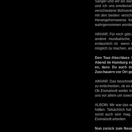
Sänger und wir als Ban
und ich uns emotional
verschiedene Bühnenkle
mit den beiden versch
Herangehensweise for
wahrgenommen worden, w
AINVAR: Für mich gibt 
andere musikalische,
erstaunlich ist wenn
möglich zu machen, an
Den Tour-Abschluss h
Abend im Hamburg eine
es, dass Du auch in 
Zuschauern vor Ort g
AINVAR: Das beschreibt
zu entscheiden, ob es e
Ob Eismalsott weiter l
uns vor allem um sowoh
ALBOIN: Mir war das se
hätten. Tatsächlich hat
sonst auch sein mag, 
Eismalsott arbeiten.
Nun zurück zum Neusta