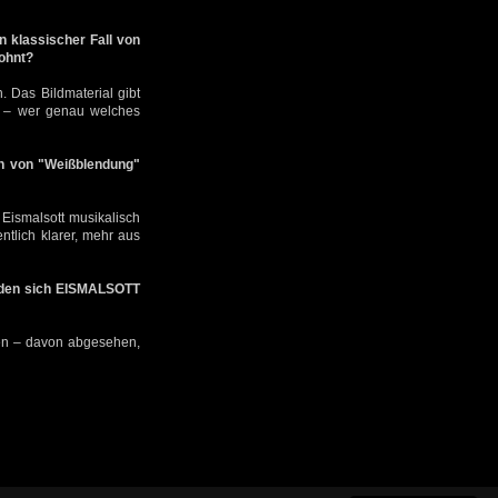
n klassischer Fall von
lohnt?
. Das Bildmaterial gibt
) – wer genau welches
en von "Weißblendung"
 Eismalsott musikalisch
ntlich klarer, mehr aus
werden sich EISMALSOTT
hen – davon abgesehen,