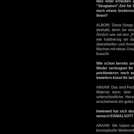
Idee einer erneuten
"Skogtaken"-Zeit für
noch einem breiteren
ihnen?
ALBOIN: Diese Songs h
deshalb, denn sie sin
Ähnlich wie mit den „P
wie halbherzig wir 
überarbeiten und ihnen
Machen mit etwas Unab
braucht.
Wie schon bereits an 
Weder verleugnet Ih
positionieren noch 
Inwiefern könnt Ihr be
AINVAR: Das sind Festst
Material dann über 
unterschiedliche He
anscheinend ein gutes 
Inwieweit hat sich da
wonach EISMALSOTT k
AINVAR: Wir haben nat
konzeptuelle Weiterent