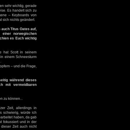
n sehr wichtig, gerade
se. Es handelt sich zu
ngene – Keyboards von
 sich nichts geändert.
 auch Titus Oates auf,
n einer norwegischen
hien es Euch wichtig
e hat Scott in seinem
r in einem Schneesturm
.
 opfern – und die Frage,
eitig während dieses
ch mit vermeidbaren
n zu können...
r Zeit, allerdings in
s schwierig, würde ich
arbeitet haben, da gab
t fokussiert und in der
 dieser Zeit auch nicht