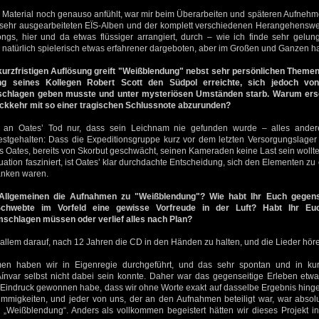
 Material noch genauso anfühlt, war mir beim Überarbeiten und späteren Aufnehme
sehr ausgearbeiteten EÏS-Alben und der komplett verschiedenen Herangehenswei
gs, hier und da etwas flüssiger arrangiert, durch – wie ich finde sehr gelu
d natürlich spielerisch etwas erfahrener dargeboten, aber im Großen und Ganzen hat
urzfristigen Auflösung greift "Weißblendung" nebst sehr persönlichen Themen
ng seines Kollegen Robert Scott den Südpol erreichte, sich jedoch vo
eschlagen geben musste und unter mysteriösen Umständen starb. Warum ersc
ückkehr mit so einer tragischen Schlussnote abzurunden?
t an Oates’ Tod nur, dass sein Leichnam nie gefunden wurde – alles ander
estgehalten: Dass die Expeditionsgruppe kurz vor dem letzten Versorgungslage
 Oates, bereits von Skorbut geschwächt, seinen Kameraden keine Last sein wollte
ation fasziniert, ist Oates’ klar durchdachte Entscheidung, sich den Elementen zu
anken waren.
 Allgemeinen die Aufnahmen zu "Weißblendung"? Wie habt Ihr Euch gegens
Schwebte im Vorfeld eine gewisse Vorfreude in der Luft? Habt Ihr Eu
schlagen müssen oder verlief alles nach Plan?
allem darauf, nach 12 Jahren die CD in den Händen zu halten, und die Lieder höre
n haben wir in Eigenregie durchgeführt, und das sehr spontan und in kurze
ínvar selbst nicht dabei sein konnte. Daher war das gegenseitige Erleben etwa
n Eindruck gewonnen habe, dass wir ohne Worte exakt auf dasselbe Ergebnis hinge
immigkeiten, und jeder von uns, der an den Aufnahmen beteiligt war, war absolu
 „Weißblendung“. Anders als vollkommen begeistert hätten wir dieses Projekt in