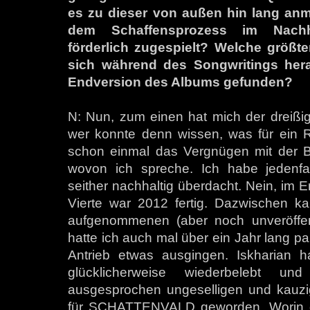
es zu dieser von außen hin lang anm
dem Schaffensprozess im Nachhi
förderlich zugespielt? Welche größt
sich während des Songwritings herau
Endversion des Albums gefunden?
N: Nun, zum einen hat mich der dreißigj
wer konnte denn wissen, was für ein Ri
schon einmal das Vergnügen mit der Be
wovon ich spreche. Ich habe jedenfal
seither nachhaltig überdacht. Nein, im Er
Vierte war 2012 fertig. Dazwischen kam
aufgenommenen (aber noch unveröffent
hatte ich auch mal über ein Jahr lang pa
Antrieb etwas ausgingen. Iskharian h
glücklicherweise wiederbelebt un
ausgesprochen ungeselligen und kauzig
für SCHATTENVALD geworden. Worin di