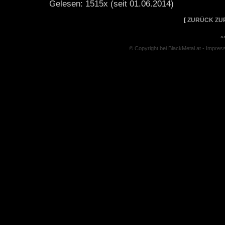
Gelesen: 1515x (seit 01.06.2014)
[
ZURÜCK ZU
^
© Copyright bei BlackMetal.at -
Impres