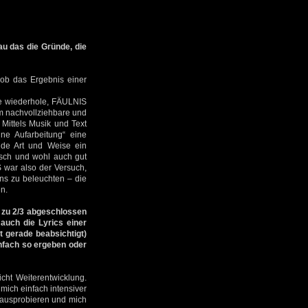
u das die Gründe, die
 ob das Ergebnis einer
rne wiederhole, FÄULNIS
em nachvollziehbare und
Mittels Musik und Text
ne Aufarbeitung“ eine
ende Art und Weise ein
isch und wohl auch gut
S war also der Versuch,
ns zu beleuchten – die
n.
 zu 2/3 abgeschlossen
 auch die Lyrics einer
 gerade beabsichtigt)
infach so ergeben oder
cht Weiterentwicklung.
mich einfach intensiver
 ausprobieren und mich