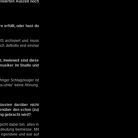
visierten Auszeit noch
 erfüllt, oder hast du
S archiviert und muss
h definitiv erst einmal
. Inwieweit sind diese
tmusiker im Studio und
hriger Schlagzeuger ist
mta-umta“ keine Ahnung.
üssten darüber nicht
enüber den schon (zu)
ung gebracht wird?
icht dabei bin, alles in
deutung beimesse. Mit
 irgendwie und war auf