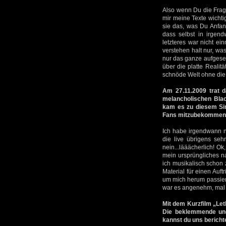
Also wenn Du die Frage
mir meine Texte wicht
sie das, was Du Anfan
dass selbst in irgen
letzteres war nicht ei
verstehen halt nur, wa
nur das ganze aufgese
über die platte Reali
schnöde Welt ohne die 
Am 27.11.2009 trat 
melancholischen Blac
kam es zu diesem Sin
Fans mitzubekommen
Ich habe irgendwann n
die live übrigens sehr
nein...lääächerlich! O
mein ursprüngliches n
ich musikalisch schon 
Material für einen Auft
um mich herum passier
war es angenehm, mal m
Mit dem Kurzfilm „Let
Die beklemmende und
kannst du uns bericht