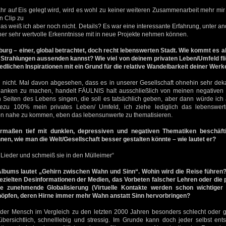
r auf Eis gelegt wird, wird es wohl zu keiner weiteren Zusammenarbeit mehr mi
n Clip zu
s weiß ich aber noch nicht. Details? Es war eine interessante Erfahrung, unter 
cher sehr wertvolle Erkenntnisse mit in neue Projekte nehmen können.
g – einer, global betrachtet, doch recht lebenswerten Stadt. Wie kommt es al
 Strahlungen aussenden kannst? Wie viel von deinem privaten Leben/Umfeld fli
edlichen Inspirationen mit ein Grund für die relative Wandelbarkeit deiner Werk
 nicht. Mal davon abgesehen, dass es in unserer Gesellschaft ohnehin sehr deka
anken zu machen, handelt FÄULNIS halt ausschließlich von meinen negativen 
Seiten des Lebens singen, die soll es tatsächlich geben, aber dann würde ic
ahezu 100% mein privates Leben/ Umfeld, ich ziehe lediglich das lebenswe
n nahe zu kommen, eben das lebensunwerte zu thematisieren.
rmaßen tief mit dunklen, depressiven und negativen Thematiken beschäft
nen, wie man die Welt/Gesellschaft besser gestalten könnte – wie lautet er?
Lieder und schmeiß sie in den Mülleimer“
 Albums lautet „Gehirn zwischen Wahn und Sinn“. Wohin wird die Reise führen?
ezielten Desinformationen der Medien, das Vorbeten falscher Lehren oder die 
ie zunehmende Globalisierung (Virtuelle Kontakte werden schon wichtiger
öpfen, deren Hirne immer mehr Wahn anstatt Sinn hervorbringen?
s der Mensch im Vergleich zu den letzten 2000 Jahren besonders schlecht oder gu
bersichtlich, schnelllebig und stressig. Im Grunde kann doch jeder selbst en