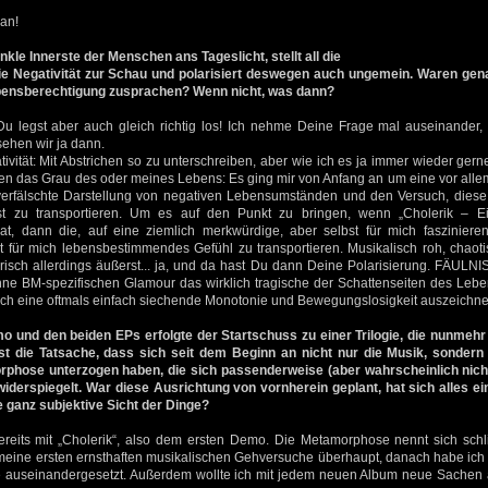
 an!
le Innerste der Menschen ans Tageslicht, stellt all die
e Negativität zur Schau und polarisiert deswegen auch ungemein. Waren gena
bensberechtigung zusprachen? Wenn nicht, was dann?
u legst aber auch gleich richtig los! Ich nehme Deine Frage mal auseinander,
sehen wir ja dann.
vität: Mit Abstrichen so zu unterschreiben, aber wie ich es ja immer wieder ge
llen das Grau des oder meines Lebens: Es ging mir von Anfang an um eine vor all
erfälschte Darstellung von negativen Lebensumständen und den Versuch, diese 
st zu transportieren. Um es auf den Punkt zu bringen, wenn „Cholerik – Ei
t, dann die, auf eine ziemlich merkwürdige, aber selbst für mich faszinier
it für mich lebensbestimmendes Gefühl zu transportieren. Musikalisch roh, chaot
ärisch allerdings äußerst... ja, und da hast Du dann Deine Polarisierung. FÄULNI
hne BM-spezifischen Glamour das wirklich tragische der Schattenseiten des Lebe
urch eine oftmals einfach siechende Monotonie und Bewegungslosigkeit auszeichne
 und den beiden EPs erfolgte der Startschuss zu einer Trilogie, die nunmehr
 ist die Tatsache, dass sich seit dem Beginn an nicht nur die Musik, sondern
rphose unterzogen haben, die sich passenderweise (aber wahrscheinlich nicht
erspiegelt. War diese Ausrichtung von vornherein geplant, hat sich alles e
ne ganz subjektive Sicht der Dinge?
ereits mit „Cholerik“, also dem ersten Demo. Die Metamorphose nennt sich schli
 meine ersten ernsthaften musikalischen Gehversuche überhaupt, danach habe ich 
e auseinandergesetzt. Außerdem wollte ich mit jedem neuen Album neue Sachen