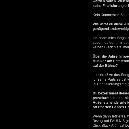
werden sollen. Welche
seine Finalisierung e
Kein Kommentar. Solang
Wie wirst du diese Au
genügend anderweitig
Ich habe mich längst
sagen, es geht mir gut
keinen Black Metal meh
Über die Jahre hinweg
Musiker am Entstehung
auf der Bühne?
Letzteres! An das Song
für seine Parts selbst
P.H. hat allerdings eini
Du bezeichnest deinen 
provokant: Ist es n
Außenstehende urteil
oft zitierten Genres 
Wenn dann letzteres. We
Bezug auf FÄULNIS ge
„Sick Black Art“ hast