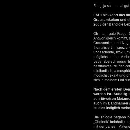
Fängt ja schon mal gut
FÄULNIS kehrt das dunk
Grausamkeiten und di
2003 der Band die Le
Oh man, gute Frage, D
Antwort gleich kommt, 
Grausamkeit und Negati
thematisiert im spezie
ungeschönte, bzw. unv
möglichst ohne Verlu
Lebensberechtigung ha
bestimmtes, zu der Ze
dilettantisch, atmosph
möglichst exakt und o
sich in meinem Fall d
Nach dem ersten Demo
worden ist. Auffällig
schrittweisen Metamo
auch im Bandnamen wid
ist dies lediglich mei
Die Trilogie begann b
„Cholerik“ beinhaltete
mit der ganzen Materi