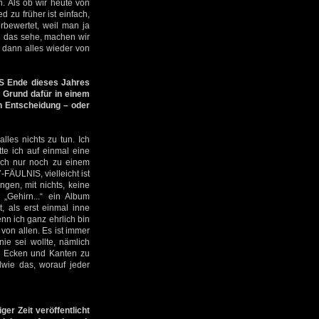
. Als ob wir heute von
 zu früher ist einfach,
rbewertet, weil man ja
ch das sehe, machen wir
t dann alles wieder von
IS Ende dieses Jahres
n Grund dafür in einem
en Entscheidung – oder
les nichts zu tun. Ich
te ich auf einmal eine
fach nur noch zu einem
FÄULNIS, vielleicht ist
gen, mit nichts, keine
 „Gehirn...“ ein Album
t, als erst einmal inne
enn ich ganz ehrlich bin
von allen. Es ist immer
ie sei wollte, nämlich
ne Ecken und Kanten zu
ndwie das, worauf jeder
ger Zeit veröffentlicht