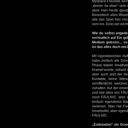
Myspace-Freunde wicht
„denen da oben“ (wie m
dass man heute glaubt
theoretisch alles Wiss
alle das Spiel hier no
vorn los. Eine viel wic
Wie du selbst angede
vermutlich auf Eis ge
Medium gelesen… so Re
ist das alles doch noc
Mit irgendwelchen Auf
habe einfach die Schn
Phase totaler kreativ
Krampf wurde, sobald i
aber auch jetzt der b
Kontakte, keine Mitmu
veröffentlicht, welche
zuhalten. Auf der einen
und mal alles von FÄUL
noch FÄULNIS, aber es
einfach irgendeine Ba
verlieren. Man hat Fan
hinarbeitet, aber irgen
FÄULNIS.
„Endstation“ als Grand