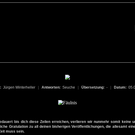
n:
Jürgen Winterheller
|
Antworten:
Seuche
|
Übersetzung:
-
|
Datum:
05.
edauert bis dich diese Zeilen erreichen, verlieren wir nunmehr somit keine 
liche Gratulation zu all deinen bisherigen Veröffentlichungen, die allesamt ei
Zeit muss sein.