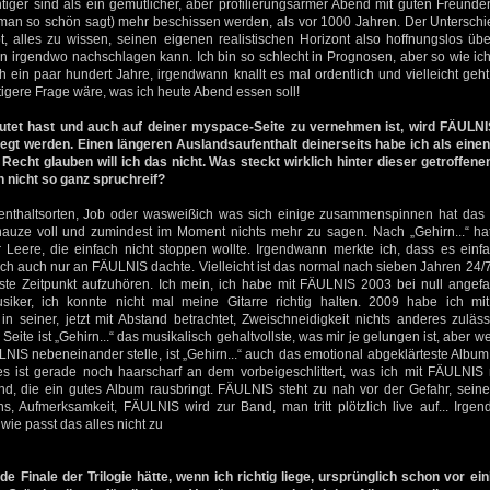
iger sind als ein gemütlicher, aber profilierungsarmer Abend mit guten Freunden
an so schön sagt) mehr beschissen werden, als vor 1000 Jahren. Der Unterschied
, alles zu wissen, seinen eigenen realistischen Horizont also hoffnungslos übe
en irgendwo nachschlagen kann. Ich bin so schlecht in Prognosen, aber so wie i
ch ein paar hundert Jahre, irgendwann knallt es mal ordentlich und vielleicht geh
htigere Frage wäre, was ich heute Abend essen soll!
utet hast und auch auf deiner myspace-Seite zu vernehmen ist, wird FÄULN
legt werden. Einen längeren Auslandsaufenthalt deinerseits habe ich als eine
cht glauben will ich das nicht. Was steckt wirklich hinter dieser getroffen
h nicht so ganz spruchreif?
enthaltsorten, Job oder wasweißich was sich einige zusammenspinnen hat das al
auze voll und zumindest im Moment nichts mehr zu sagen. Nach „Gehirn...“ hat
er Leere, die einfach nicht stoppen wollte. Irgendwann merkte ich, dass es ein
ch auch nur an FÄULNIS dachte. Vielleicht ist das normal nach sieben Jahren 24/7-
este Zeitpunkt aufzuhören. Ich mein, ich habe mit FÄULNIS 2003 bei null angefan
siker, ich konnte nicht mal meine Gitarre richtig halten. 2009 habe ich mit
s in seiner, jetzt mit Abstand betrachtet, Zweischneidigkeit nichts anderes zuläss
 Seite ist „Gehirn...“ das musikalisch gehaltvollste, was mir je gelungen ist, aber w
NIS nebeneinander stelle, ist „Gehirn...“ auch das emotional abgeklärteste Album 
 ist gerade noch haarscharf an dem vorbeigeschlittert, was ich mit FÄULNIS n
nd, die ein gutes Album rausbringt. FÄULNIS steht zu nah vor der Gefahr, sei
s, Aufmerksamkeit, FÄULNIS wird zur Band, man tritt plötzlich live auf... Irge
dwie passt das alles nicht zu
e Finale der Trilogie hätte, wenn ich richtig liege, ursprünglich schon vor eini