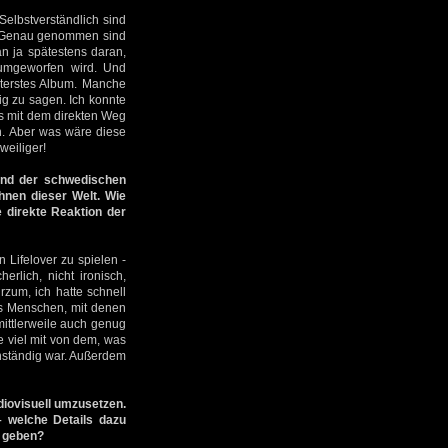
Selbstverständlich sind
e. Genau genommen sind
n ja spätestens daran,
rumgeworfen wird. Und
üsterstes Album. Manche
ig zu sagen. Ich konnte
s mit dem direkten Weg
n. Aber was wäre diese
weiliger!
and der schwedischen
hnen dieser Welt. Wie
 direkte Reaktion der
Lifelover zu spielen -
erlich, nicht ironisch,
rzum, ich hatte schnell
es Menschen, mit denen
mittlerweile auch genug
ie viel mit von dem, was
nständig war. Außerdem
diovisuell umzusetzen.
 welche Details dazu
m geben?