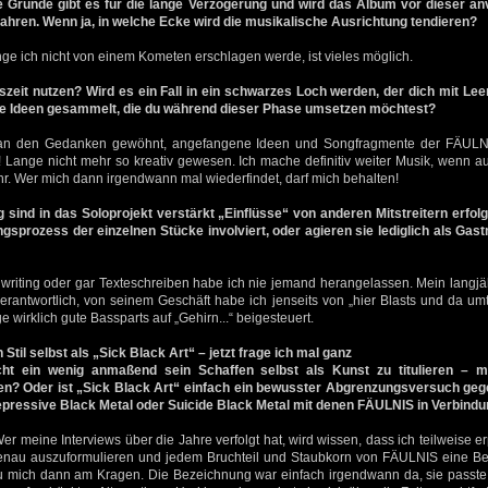
 Gründe gibt es für die lange Verzögerung und wird das Album vor dieser an
rfahren. Wenn ja, in welche Ecke wird die musikalische Ausrichtung tendieren?
e ich nicht von einem Kometen erschlagen werde, ist vieles möglich.
szeit nutzen? Wird es ein Fall in ein schwarzes Loch werden, der dich mit Leere
e Ideen gesammelt, die du während dieser Phase umsetzen möchtest?
 an den Gedanken gewöhnt, angefangene Ideen und Songfragmente der FÄULNI
! Lange nicht mehr so kreativ gewesen. Ich mache definitiv weiter Musik, wenn auc
r. Wer mich dann irgendwann mal wiederfindet, darf mich behalten!
 sind in das Soloprojekt verstärkt „Einflüsse“ von anderen Mitstreitern erfolgt
sprozess der einzelnen Stücke involviert, oder agieren sie lediglich als Gas
writing oder gar Texteschreiben habe ich nie jemand herangelassen. Mein langjä
 verantwortlich, von seinem Geschäft habe ich jenseits von „hier Blasts und da u
ge wirklich gute Bassparts auf „Gehirn...“ beigesteuert.
Stil selbst als „Sick Black Art“ – jetzt frage ich mal ganz
icht ein wenig anmaßend sein Schaffen selbst als Kunst zu titulieren – m
en? Oder ist „Sick Black Art“ einfach ein bewusster Abgrenzungsversuch geg
Depressive Black Metal oder Suicide Black Metal mit denen FÄULNIS in Verbind
r meine Interviews über die Jahre verfolgt hat, wird wissen, dass ich teilweise erp
nau auszuformulieren und jedem Bruchteil und Staubkorn von FÄULNIS eine Be
 Du mich dann am Kragen. Die Bezeichnung war einfach irgendwann da, sie passte