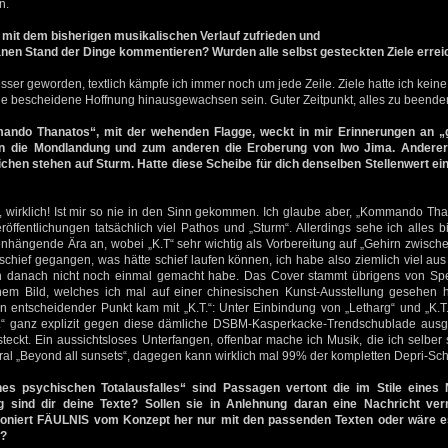
n.
h mit dem bisherigen musikalischen Verlauf zufrieden und
en Stand der Dinge kommentieren? Wurden alle selbst gesteckten Ziele errei
esser geworden, textlich kämpfe ich immer noch um jede Zeile. Ziele hatte ich kein
ede bescheidene Hoffnung hinausgewachsen sein. Guter Zeitpunkt, alles zu beende
ndo Thanatos“, mit der wehenden Flagge, weckt in mir Erinnerungen an „
en die Mondlandung und zum anderen die Eroberung von Iwo Jima. Andere
ichen stehen auf Sturm. Hatte diese Scheibe für dich denselben Stellenwert ei
 wirklich! Ist mir so nie in den Sinn gekommen. Ich glaube aber, „Kommando Tha
ffentlichungen tatsächlich viel Pathos und „Sturm“. Allerdings sehe ich alles bis
nhängende Ära an, wobei „K.T“ sehr wichtig als Vorbereitung auf „Gehirn zwisch
s schief gegangen, was hätte schief laufen können, ich habe also ziemlich viel au
ch danach nicht noch einmal gemacht habe. Das Cover stammt übrigens von Sper
einem Bild, welches ich mal auf einer chinesischen Kunst-Ausstellung gesehen
 entscheidender Punkt kam mit „K.T.“: Unter Einbindung von „Letharg“ und „K.T.
T.“ ganz explizit gegen diese dämliche DSBM-Kasperkacke-Trendschublade ausg
eckt. Ein aussichtsloses Unterfangen, offenbar mache ich Musik, die ich selber 
al „Beyond all sunsets“, dagegen kann wirklich mal 99% der kompletten Depri-Sc
nes psychischen Totalausfalles“ sind Passagen vertont die im Stile eines
ig sind dir deine Texte? Sollen sie in Anlehnung daran eine Nachricht ver
ioniert FÄULNIS vom Konzept her nur mit den passenden Texten oder wäre es
t?