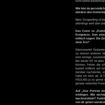
nicht selbst wiederhole
Wie bist du persönlic
würdest den momentan
Mein Songwriting ist b
allerdings weit über j
Das Cover zu „Komma
Ereignisse. Zum ein
einfach sagen: Die Ze
neue Ära?
Interessanter Gedanke,
zu meinen anderen Verö
eine einzige, zusamme
Bei dieser EP ist alle
können, Fehler, die i
basiert entfernt auf 
darüber nachdenke, ein
habe ich mich ab „K.
FÄULNIS ja so gerne st
gerade nebenbei Funer
Auf „Das Portrait ei
erklingen. Wie wicht
wachzurütteln? Funkt
von dir geben würdes