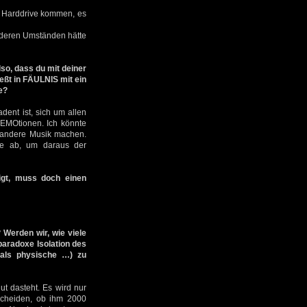
r Harddrive kommen, es
anderen Umständen hätte
so, dass du mit deiner
eßt in FÄULNIS mit ein
e?
dent ist, sich um allen
EMOtionen. Ich könnte
h andere Musik machen.
rte ab, um daraus der
igt, muss doch einen
 Werden wir, wie viele
paradoxe Isolation des
 als physische …) zu
t dasteht. Es wird nur
tscheiden, ob ihm 2000