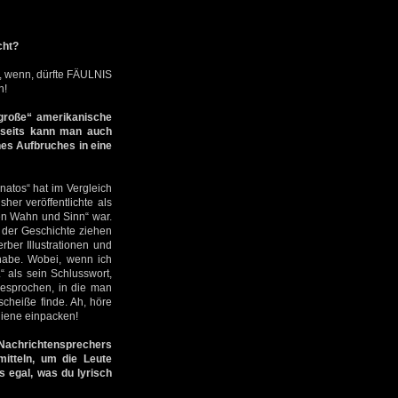
cht?
e, wenn, dürfte FÄULNIS
n!
große“ amerikanische
rseits kann man auch
nes Aufbruches in eine
natos“ hat im Vergleich
her veröffentlichte als
en Wahn und Sinn“ war.
s der Geschichte ziehen
ber Illustrationen und
 habe. Wobei, wenn ich
“ als sein Schlusswort,
esprochen, in die man
scheiße finde. Ah, höre
hiene einpacken!
 Nachrichtensprechers
mitteln, um die Leute
 egal, was du lyrisch