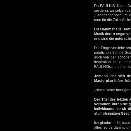
Da FÄULNIS dieses Jah
sei denn, wir setzen de
„Landgang“ noch um, da
man für die Zukunft si
Du stammst aus Hambur
Musik derart negative
und sind die unterschi
Die Frage verstehe ich
möglichen Scheiß Ged
auch von den schönen 
Inspiration ist zu n
FÄULNISschen Intentio
Jemand, der sich de
Masterplan liefern kön
„Nimm Deine traurigen 
Der Titel des letzten
vermuten, durch die g
Individuums durch d
stumpfsinnigen Gesch
Ich glaube nicht, das
alles so verdammt unü