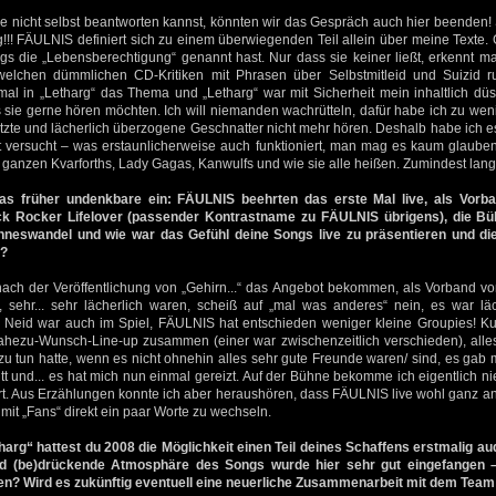
 nicht selbst beantworten kannst, könnten wir das Gespräch auch hier beenden! 
ig!!! FÄULNIS definiert sich zu einem überwiegenden Teil allein über meine Text
gs die „Lebensberechtigung“ genannt hast. Nur dass sie keiner ließt, erkennt ma
dwelchen dümmlichen CD-Kritiken mit Phrasen über Selbstmitleid und Suizid 
nmal in „Letharg“ das Thema und „Letharg“ war mit Sicherheit mein inhaltlich d
s sie gerne hören möchten. Ich will niemanden wachrütteln, dafür habe ich zu wen
tzte und lächerlich überzogene Geschnatter nicht mehr hören. Deshalb habe ich e
tät versucht – was erstaunlicherweise auch funktioniert, man mag es kaum glaube
ganzen Kvarforths, Lady Gagas, Kanwulfs und wie sie alle heißen. Zumindest lang
das früher undenkbare ein: FÄULNIS beehrten das erste Mal live, als Vorb
k Rocker Lifelover (passender Kontrastname zu FÄULNIS übrigens), die Bü
neswandel und wie war das Gefühl deine Songs live zu präsentieren und die
?
ach der Veröffentlichung von „Gehirn...“ das Angebot bekommen, als Vorband von 
, sehr... sehr lächerlich waren, scheiß auf „mal was anderes“ nein, es war läch
k, Neid war auch im Spiel, FÄULNIS hat entschieden weniger kleine Groupies! Ku
ahezu-Wunsch-Line-up zusammen (einer war zwischenzeitlich verschieden), all
zu tun hatte, wenn es nicht ohnehin alles sehr gute Freunde waren/ sind, es gab 
ritt und... es hat mich nun einmal gereizt. Auf der Bühne bekomme ich eigentlich n
t. Aus Erzählungen konnte ich aber heraushören, dass FÄULNIS live wohl ganz a
it „Fans“ direkt ein paar Worte zu wechseln.
harg“ hattest du 2008 die Möglichkeit einen Teil deines Schaffens erstmalig au
 (be)drückende Atmosphäre des Songs wurde hier sehr gut eingefangen –
en? Wird es zukünftig eventuell eine neuerliche Zusammenarbeit mit dem Tea