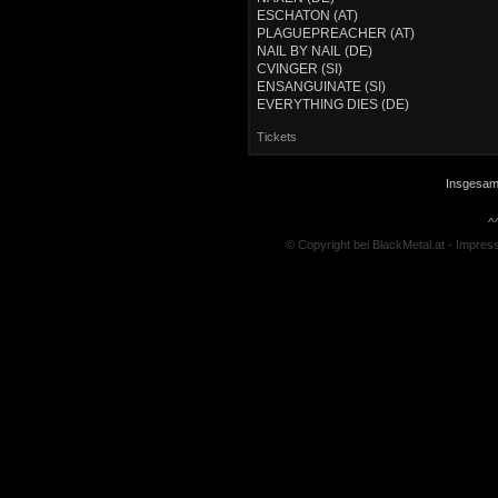
ESCHATON (AT)
PLAGUEPREACHER (AT)
NAIL BY NAIL (DE)
CVINGER (SI)
ENSANGUINATE (SI)
EVERYTHING DIES (DE)
Tickets
Insgesamt
^
© Copyright bei BlackMetal.at -
Impres