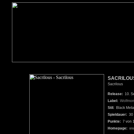
SACRILOU
Sacrilous
Release:
10. S
Label:
Wolfmon
Stil:
Black Meta
Spieldauer:
30 
Punkte:
7 von 
Homepage:
ww