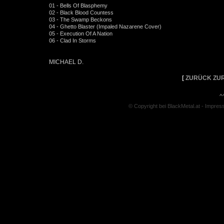
01 - Bells Of Blasphemy
02 - Black Blood Countess
03 - The Swamp Beckons
04 - Ghetto Blaster (Impaled Nazarene Cover)
05 - Execution Of A Nation
06 - Clad In Storms
MICHAEL D.
[
ZURÜCK ZUR
^
© Copyright bei BlackMetal.at -
Impres