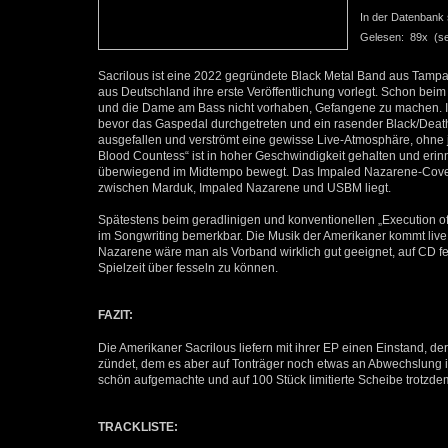
In der Datenbank se
Gelesen: 89x (seit
Sacrilous ist eine 2022 gegründete Black Metal Band aus Tampa,
aus Deutschland ihre erste Veröffentlichung vorlegt. Schon bei
und die Dame am Bass nicht vorhaben, Gefangene zu machen. I
bevor das Gaspedal durchgetreten und ein rasender Black/Death-H
ausgefallen und verströmt eine gewisse Live-Atmosphäre, ohne 
Blood Countess“ ist in hoher Geschwindigkeit gehalten und er
überwiegend im Midtempo bewegt. Das Impaled Nazarene-Cover „G
zwischen Marduk, Impaled Nazarene und USBM liegt.
Spätestens beim geradlinigen und konventionellen „Execution o
im Songwriting bemerkbar. Die Musik der Amerikaner kommt live
Nazarene wäre man als Vorband wirklich gut geeignet, auf CD fe
Spielzeit über fesseln zu können.
FAZIT:
Die Amerikaner Sacrilous liefern mit ihrer EP einen Einstand, de
zündet, dem es aber auf Tonträger noch etwas an Abwechslung i
schön aufgemachte und auf 100 Stück limitierte Scheibe trotzde
TRACKLISTE: