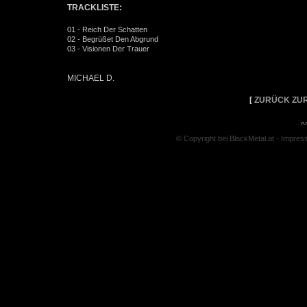
TRACKLISTE:
01 - Reich Der Schatten
02 - Begrüßet Den Abgrund
03 - Visionen Der Trauer
MICHAEL D.
[
ZURÜCK ZUR
^
© Copyright bei BlackMetal.at -
Impres