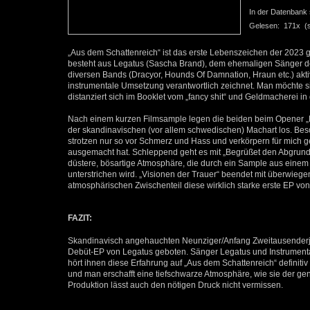
In der Datenbank se
Gelesen: 171x (se
„Aus dem Schattenreich“ ist das erste Lebenszeichen der 2023
besteht aus Legatus (Sascha Brand), dem ehemaligen Sänger d
diversen Bands (Dracyor, Hounds Of Damnation, Hraun etc.) aktiv
instrumentale Umsetzung verantwortlich zeichnet. Man möchte s
distanziert sich im Booklet vom „fancy shit“ und Geldmacherei in
Nach einem kurzen Filmsample legen die beiden beim Opener „R
der skandinavischen (vor allem schwedischen) Machart los. Bes
strotzen nur so vor Schmerz und Hass und verkörpern für mich 
ausgemacht hat. Schleppend geht es mit „Begrüßet den Abgrund“
düstere, bösartige Atmosphäre, die durch ein Sample aus eine
unterstrichen wird. „Visionen der Trauer“ beendet mit überwieg
atmosphärischen Zwischenteil diese wirklich starke erste EP von
FAZIT:
Skandinavisch angehauchten Neunziger/Anfang Zweitausenderja
Debüt-EP von Legatus geboten. Sänger Legatus und Instrumental
hört ihnen diese Erfahrung auf „Aus dem Schattenreich“ definiti
und man erschafft eine tiefschwarze Atmosphäre, wie sie der ge
Produktion lässt auch den nötigen Druck nicht vermissen.