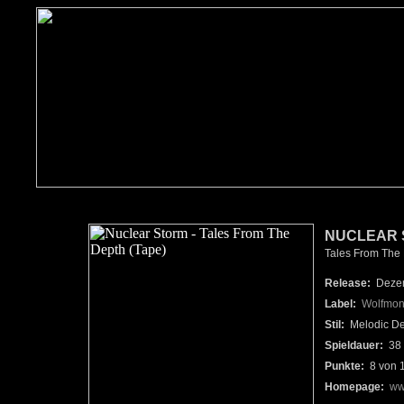
NUCLEAR 
Tales From The 
Release:
Dezem
Label:
Wolfmon
Stil:
Melodic De
Spieldauer:
38 
Punkte:
8 von 
Homepage:
ww