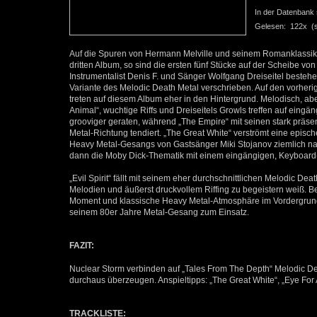
In der Datenbank se
Gelesen: 122x (se
Auf die Spuren von Hermann Melville und seinem Romanklassike
dritten Album, so sind die ersten fünf Stücke auf der Scheibe von
Instrumentalist Denis F. und Sänger Wolfgang Dreiseitel besteh
Variante des Melodic Death Metal verschrieben. Auf den vorher
treten auf diesem Album eher in den Hintergrund. Melodisch, abe
Animal“, wuchtige Riffs und Dreiseitels Growls treffen auf eing
grooviger geraten, während „The Empire“ mit seinen stark präse
Metal-Richtung tendiert. „The Great White“ verströmt eine episc
Heavy Metal-Gesangs von Gastsänger Miki Stojanov ziemlich nach
dann die Moby Dick-Thematik mit einem eingängigen, Keyboard-
„Evil Spirit“ fällt mit seinem eher durchschnittlichen Melodic De
Melodien und äußerst druckvollem Riffing zu begeistern weiß. B
Moment und klassische Heavy Metal-Atmosphäre im Vordergrund,
seinem 80er Jahre Metal-Gesang zum Einsatz.
FAZIT:
Nuclear Storm verbinden auf „Tales From The Depth“ Melodic D
durchaus überzeugen. Anspieltipps: „The Great White“, „Eye For
TRACKLISTE: