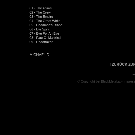
01 - The Animal
02 - The Crew
03 - The Empire
04 - The Great White
05 - Deadman’s Island
06 - Evil Spirit
07 - Eye For An Eye
08 - Fate Of Mankind
09 - Undertaker
MICHAEL D.
[
ZURÜCK ZUR
^
© Copyright bei BlackMetal.at -
Impres