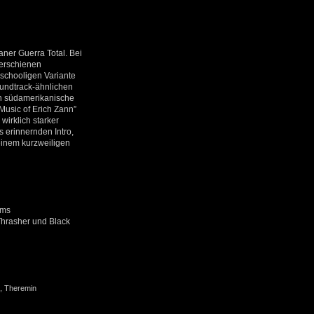
aner Guerra Total. Bei
 erschienen
-schooligen Variante
oundtrack-ähnlichen
ch südamerikanische
Music of Erich Zann”
wirklich starker
 erinnernden Intro,
einem kurzweiligen
ums
Thrasher und Black
, Theremin