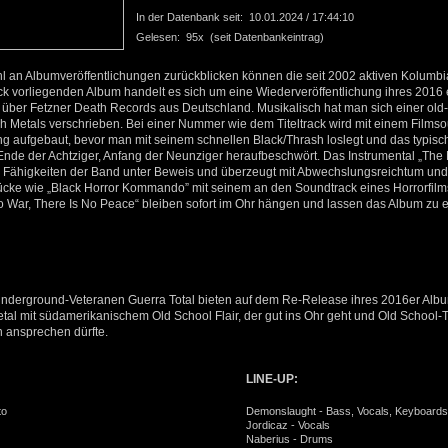
In der Datenbank seit: 10.01.2024 / 17:44:10
Gelesen: 95x (seit Datenbankeintrag)
ahl an Albumveröffentlichungen zurückblicken können die seit 2002 aktiven Kolumbi
ck vorliegenden Album handelt es sich um eine Wiederveröffentlichung ihres 2016
s über Fetzner Death Records aus Deutschland. Musikalisch hat man sich einer old
 Metals verschrieben. Bei einer Nummer wie dem Titeltrack wird mit einem Films
g aufgebaut, bevor man mit seinem schnellen Black/Thrash loslegt und das typis
nde der Achtziger, Anfang der Neunziger heraufbeschwört. Das Instrumental „The 
en Fähigkeiten der Band unter Beweis und überzeugt mit Abwechslungsreichtum und 
tücke wie „Black Horror Kommando” mit seinem an den Soundtrack eines Horrorfilms
 War, There Is No Peace“ bleiben sofort im Ohr hängen und lassen das Album zu 
nderground-Veteranen Guerra Total bieten auf dem Re-Release ihres 2016er Alb
al mit südamerikanischem Old School Flair, der gut ins Ohr geht und Old School-
 ansprechen dürfte.
LINE-UP:
to
Demonslaught - Bass, Vocals, Keyboards
Jordicaz - Vocals
Naberius - Drums