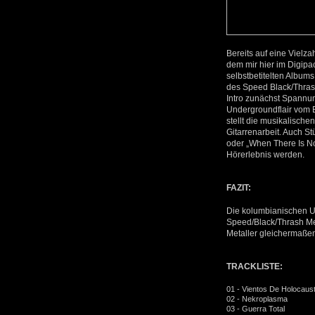
Bereits auf eine Vielz
dem mir hier im Digipa
selbstbetitelten Album
des Speed Black/Thrash
Intro zunächst Spannun
Undergroundflair vom E
stellt die musikalisch
Gitarrenarbeit. Auch S
oder „When There Is No
Hörerlebnis werden.
FAZIT:
Die kolumbianischen U
Speed/Black/Thrash Met
Metaller gleichermaßen
TRACKLISTE:
01 - Vientos De Holocaus
02 - Nekroplasma
03 - Guerra Total