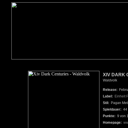
XIV DARK 
Waldvolk
Release:
Febru
Label:
Einheit 
Stil:
Pagan Met
Spieldauer:
44 
Punkte:
9 von 
Homepage:
ww