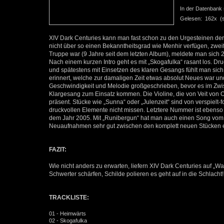
In der Datenbank se
Gelesen: 162x (se
XIV Dark Centuries kann man fast schon zu den Urgesteinen der
nicht über so einen Bekanntheitsgrad wie Menhir verfügen, zwe
Truppe war (9 Jahre seit dem letzten Album), meldete man sich 
Nach einem kurzen Intro geht es mit „Skogafulka“ rasant los. Druc
und spätestens mit Einsetzen des klaren Gesangs fühlt man sic
erinnert, welche zur damaligen Zeit etwas absolut Neues war un
Geschwindigkeit und Melodie großgeschrieben, bevor es im Zwis
Klargesang zum Einsatz kommen. Die Violine, die von Veit von Od
präsent. Stücke wie „Sunna“ oder „Julenzeit“ sind von verspielt
druckvollen Elemente nicht missen. Letztere Nummer ist ebenso
dem Jahr 2005. Mit „Runibergun“ hat man auch einen Song vom 
Neuaufnahmen sehr gut zwischen den komplett neuen Stücken 
FAZIT:
Wie nicht anders zu erwarten, liefern XIV Dark Centuries auf „Wa
Schwerter schärfen, Schilde polieren es geht auf in die Schlacht!
TRACKLISTE:
01 - Heimwärts
02 - Skogafulka