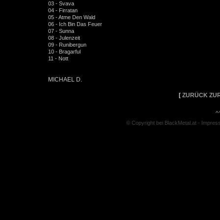
03 - Svava
04 - Firratan
05 - Atme Den Wald
06 - Ich Bin Das Feuer
07 - Sunna
08 - Julenzeit
09 - Runibergun
10 - Bragarful
11 - Nott
MICHAEL D.
[
ZURÜCK ZUR
^
© Copyright bei BlackMetal.at -
Impres