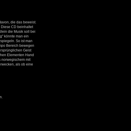
davon, die das beweist.
. Diese CD beinhaltet
lein die Musik soll bei
eg" könnte man ein
spiegeln. So ist man
empo Bereich bewegen
 ursprünglichen Geist
schen Elementen Hand
us norwegischem mit
rwecken, als ob eine
n.