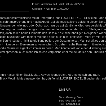
In der Datenbank seit: 26.08.2004 / 23:27:56
Gelesen: 477x (seit 01.09.2004)
 dass der österreichische Metal Untergrund lebt, LUCIFERI EXCELSI ist eine Band 
ist sehr ansprechend und macht Appetit auf die musikalische Leistung dieser Band
rlängerungen wie Intro oder Outro, auch wurde auf sämtliche Klischees verzichtet. Al
rdergrund stehen. Lediglich die brennende Kirche und der Text zu "Heiliger Kri
ten, doch sollen beide Elemente den Hass auf die scheinheiligen Religionen wider
f die Musik und wird meiner Meinung nach auch nicht enttäuscht. Mehr im Mid-T
er Sound ist rauh, nicht zu glatt und poliert, der Gesang heiser. Man schafft es den
nnt mit neueren Elementen zu vermischen. So gehen rauhe Passagen mit melodi
odie Gitarre ist eigentlich immer zu hören. Man könnte fast von einer Mischung a
al sprechen, auch wenn ich solche Vergleiche eher meide, da sie den Eindruck e
.
nnig hasserfüllter Black Metal... Abwechslungsreich, kalt, melodisch und rauh.
lack Metal nichts einzuwenden hat, dürfte mit LUCIFERI EXCELSI gut beraten sei
LINE-UP:
Tom - Gesang, Bass
Berti - Alle Gitarren
Fuxi - Schlagzeug