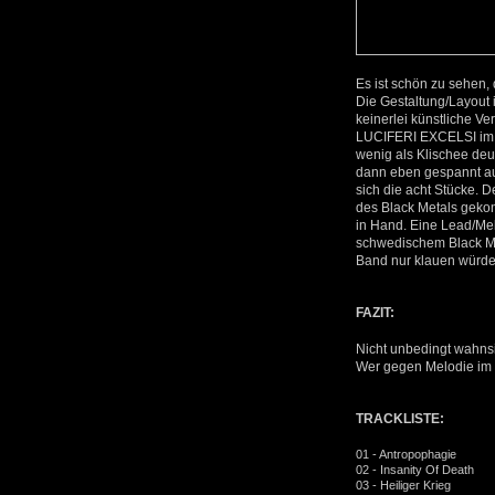
Es ist schön zu sehen,
Die Gestaltung/Layout 
keinerlei künstliche Ve
LUCIFERI EXCELSI im Vo
wenig als Klischee deu
dann eben gespannt au
sich die acht Stücke. D
des Black Metals geko
in Hand. Eine Lead/Mel
schwedischem Black Met
Band nur klauen würde
FAZIT:
Nicht unbedingt wahnsi
Wer gegen Melodie im B
TRACKLISTE:
01 - Antropophagie
02 - Insanity Of Death
03 - Heiliger Krieg