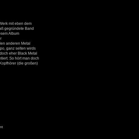
 Werk mit eben dem
paß gegründete Band
diesem Album
r
elen anderen Metal
po, ganz selten wirds
 doch eher Black Metal
tiert. So hört man doch
Kopfhörer (die großen)
nt