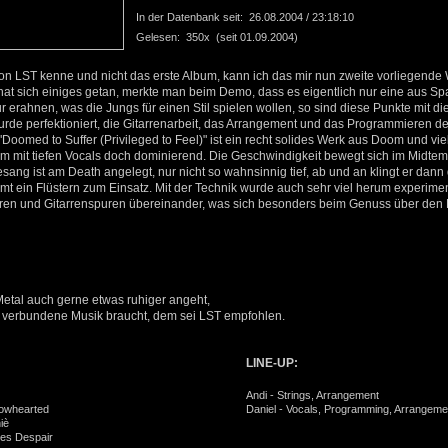
In der Datenbank seit: 26.08.2004 / 23:18:10
Gelesen: 350x (seit 01.09.2004)
on LST kenne und nicht das erste Album, kann ich das mir nun zweite vorliegende
hat sich einiges getan, merkte man beim Demo, dass es eigentlich nur eine aus S
 erahnen, was die Jungs für einen Stil spielen wollen, so sind diese Punkte mit 
urde perfektioniert, die Gitarrenarbeit, das Arrangement und das Programmieren de
oomed to Suffer (Privileged to Feel)" ist ein recht solides Werk aus Doom und vi
om mit tiefen Vocals doch dominierend. Die Geschwindigkeit bewegt sich im Midtem
sang ist am Death angelegt, nur nicht so wahnsinnig tief, ab und an klingt er dann
mmt ein Flüstern zum Einsatz. Mit der Technik wurde auch sehr viel herum experimen
ren und Gitarrenspuren übereinander, was sich besonders beim Genuss über den 
etal auch gerne etwas ruhiger angeht,
 verbundene Musik braucht, dem sei LST empfohlen.
LINE-UP:
Andi - Strings, Arrangement
rowhearted
Daniel - Vocals, Programming, Arrangeme
iè
mes Despair