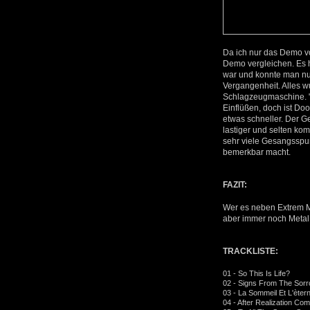
Da ich nur das Demo v
Demo vergleichen. Es 
war und konnte man nur
Vergangenheit. Alles w
Schlagzeugmaschine. "D
Einflüßen, doch ist Do
etwas schneller. Der Ge
lastiger und selten ko
sehr viele Gesangsspu
bemerkbar macht.
FAZIT:
Wer es neben Extrem M
aber immer noch Metal
TRACKLISTE:
01 - So This Is Life?
02 - Signs From The Sor
03 - La Sommeil Et L'ètern
04 - After Realization Co