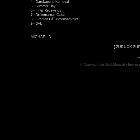
4 - Dårskapens Karneval
5 - Summer Day
6 - Inner Receivings
7 - Drömmarnas Galax
8 - I Väntan På Telefonsamtalet
9 - Dyk
MICHAEL D.
[
ZURÜCK ZUR
^
© Copyright bei BlackMetal.at -
Impres