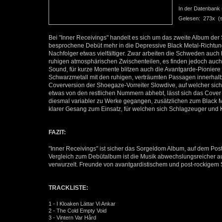
In der Datenbank se
Gelesen: 273x (se
Bei "Inner Receivings" handelt es sich um das zweite Album d
besprochene Debüt mehr in die Depressive Black Metal-Richtung
Nachfolger etwas vielfältiger. Zwar arbeiten die Schweden auch
ruhigen atmosphärischen Zwischenteilen, es finden jedoch auc
Sound, für kurze Momente blitzen auch die Avantgarde-Pioniere 
Schwarzmetall mit den ruhigen, verträumten Passagen innerhalb
Coverversion der Shoegaze-Vorreiter Slowdive, auf welcher sich 
etwas von den restlichen Nummern abhebt, lässt sich das Cover
diesmal variabler zu Werke gegangen, zusätzlichen zum Black
klarer Gesang zum Einsatz, für welchen sich Schlagzeuger und K
FAZIT:
"Inner Receivings" ist sicher das Sorgeldom Album, auf dem P
Vergleich zum Debütalbum ist die Musik abwechslungsreicher au
verwurzelt. Freunde von avantgardistischem und post-rockigem S
TRACKLISTE:
1 - I Kloaken Lättar Vi Ankar
2 - The Cold Empty Void
3 - Vintern Var Hård