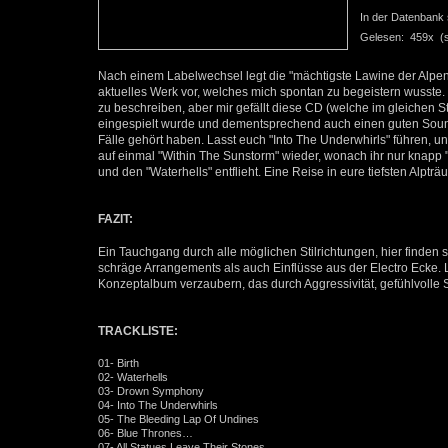
In der Datenbank se
Gelesen: 459x (se
Nach einem Labelwechsel legt die "mächtigste Lawine der Alpe
aktuelles Werk vor, welches mich spontan zu begeistern wusste.
zu beschreiben, aber mir gefällt diese CD (welche im gleiche
eingespielt wurde und dementsprechend auch einen guten Sound h
Fälle gehört haben. Lasst euch "Into The Underwhirls" führen, un
auf einmal "Within The Sunstorm" wieder, wonach ihr nur knapp 
und den "Waterhells" entflieht. Eine Reise in eure tiefsten Alpträ
FAZIT:
Ein Tauchgang durch alle möglichen Stilrichtungen, hier finden si
schräge Arrangements als auch Einflüsse aus der Electro Ecke.
Konzeptalbum verzaubern, das durch Aggressivität, gefühlvolle S
TRACKLISTE:
01- Birth
02- Waterhells
03- Drown Symphony
04- Into The Underwhirls
05- The Bleeding Lap Of Undines
06- Blue Thrones…
07- All Statues Leave Their Stones