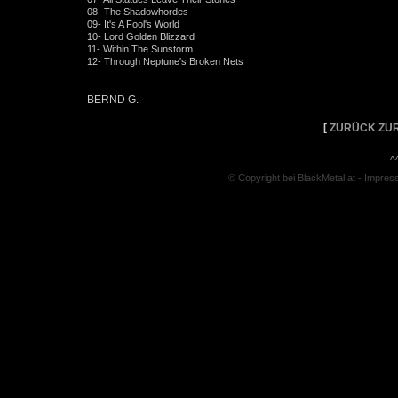
08- The Shadowhordes
09- It's A Fool's World
10- Lord Golden Blizzard
11- Within The Sunstorm
12- Through Neptune's Broken Nets
BERND G.
[
ZURÜCK ZUR
^
© Copyright bei BlackMetal.at -
Impres