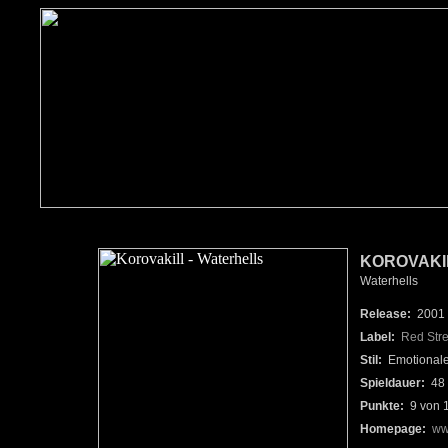
KOROVAKI
Waterhells
Release:
2001
Label:
Red Str
Stil:
Emotionaler
Spieldauer:
48 
Punkte:
9 von 
Homepage:
ww