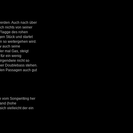
werden. Auch nach über
h nichts von seiner
 Flagge des rohen
en Stück und startet
en so weitergehen wird.
iv auch seine
er mal Gas, steigt
 für ein wenig
rgendwie nicht so
ener Doublebass stehen.
nden Passagen auch gut
ie vom Songwriting her
Band (hohe
ch vielleicht der ein