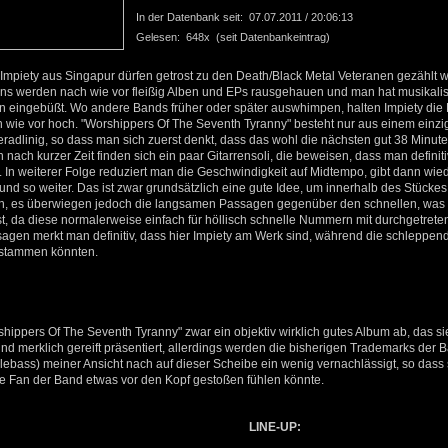
In der Datenbank seit: 07.07.2011 / 20:06:13
Gelesen: 648x (seit Datenbankeintrag)
mpiety aus Singapur dürfen getrost zu den Death/Black Metal Veteranen gezählt 
ns werden nach wie vor fleißig Alben und EPs rausgehauen und man hat musikalisc
n eingebüßt. Wo andere Bands früher oder später auswhimpen, halten Impiety die
 wie vor hoch. "Worshippers Of The Seventh Tyranny" besteht nur aus einem einzig
radlinig, so dass man sich zuerst denkt, dass das wohl die nächsten gut 38 Minut
n nach kurzer Zeit finden sich ein paar Gitarrensoli, die beweisen, dass man definit
. In weiterer Folge reduziert man die Geschwindigkeit auf Midtempo, gibt dann wied
nd so weiter. Das ist zwar grundsätzlich eine gute Idee, um innerhalb des Stückes
, es überwiegen jedoch die langsamen Passagen gegenüber den schnellen, was i
sst, da diese normalerweise einfach für höllisch schnelle Nummern mit durchgetret
agen merkt man definitiv, dass hier Impiety am Werk sind, während die schleppe
 stammen könnten.
rshippers Of The Seventh Tyranny" zwar ein objektiv wirklich gutes Album ab, das s
d merklich gereift präsentiert, allerdings werden die bisherigen Trademarks der 
ebass) meiner Ansicht nach auf dieser Scheibe ein wenig vernachlässigt, so dass si
e Fan der Band etwas vor den Kopf gestoßen fühlen könnte.
LINE-UP: