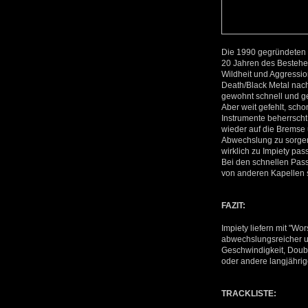
Die 1990 gegründeten I
20 Jahren des Bestehe
Wildheit und Aggressio
Death/Black Metal nach
gewohnt schnell und ge
Aber weit gefehlt, scho
Instrumente beherrscht
wieder auf die Bremse u
Abwechslung zu sorgen
wirklich zu Impiety pa
Bei den schnellen Pass
von anderen Kapellen
FAZIT:
Impiety liefern mit "Wo
abwechslungsreicher un
Geschwindigkeit, Doubl
oder andere langjährig
TRACKLISTE: