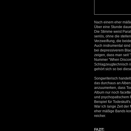
Nach einem eher mäßig
Über eine Stunde daue
Die Stimme weist Paral
seriös, ohne die stell
Verzweiflung, die beid
Auch instrumental sind
bei depressiverem Bla
zeigen, dass man seit "
Nummer "When Discomfo
Schlagzeugtechnisch is
gehört sich so bei die
Songwriterisch handelt
das durchaus an Alben v
anzuumerken, dass Tod
Album nur noch facette
und psychopatischem Fe
Beispiel für Todeskult'
War ich lange Zeit der
eher mäßige Bands kom
reicher.
FAZIT: