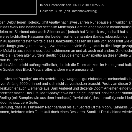
In der Datenbank seit: 06.11.2010 / 10:55:25
Gelesen: 397x (seit Datenbankeintrag)
en Debut legen Todeskult mit Apathy nach zwei Jahren Ruhepause ein wirklich am
rt das Werk und beinhaltet sechs im Midtempo-Bereich angesiedelte melancholis
lelen mit Sterbend oder auch Silencer auf, jedoch hat Neideck es geschafft hat se
enweise lachhaften Passagen der beiden vorher genannten Bands, rüberzubringen. 
en ausgelutschtesten Worte dieses Jahrzehnts, passen im Falle von Todeskult wie d
 die Jungs ganz gut unterwegs, zwar bestehen viele Songs aus in die Länge gezo
ck Metal ja auch sein muss, doch schimmern an und ab auch mal andere Spieltech
Als die Farben älter wurden" deutlich dazugelernt hat. Anspieltip an dieser Stelle w
rt is Lurking".
t das Album nicht außergewöhnlich, da sich die Drums dezent im Hintergrund halt
ser Spielart des Black Metals, alles andere wäre unpassend.
 es sich bei "Apathy" um ein perfekt ausgewogenes gut elaboriertes melancholisch
on Anfang 2000 erinnert und sich nicht zu verstecken braucht. Positiv an dieser St
eskult hier auch Elemente aus Dark Ambient und dezente Doom Anleihen eingefü
nreicher macht. Das Titellied "Apathy" etwa ist eine gelungeneDark Ambient Numm
eling (mit Samples wie aus dem Irrenhaus). "Inviolable", das darauffolgende Lied 
s doomig jazzigere Seite.
 Meinung, dass aus unserem Nachbarland bis auf Secrets Of the Moon, Katharsis, 
men, belehren mich Todeskult doch eines Besseren. Somit ist Deutschland wiede