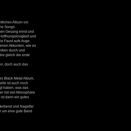
tliches Album vor.
che Songs.
inen Gesang ernst und
Hoffnungslosigkeit und
ie Faust aufs Auge.
genen Akkorden, wie es
niken durch und
äre gleich die erste
en, doch auch das
es Black Metal Album,
elle ist auch noch
gt haben, was das
er mit viel Atmosphäre
ist dann ein gutes
Sterbend und Nagelfar
r um eine gute Band