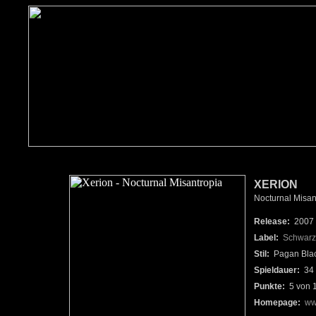
XERION
Nocturnal Misan
Release:
2007
Label:
Schwarz
Stil:
Pagan Blac
Spieldauer:
34 
Punkte:
5 von 
Homepage:
ww