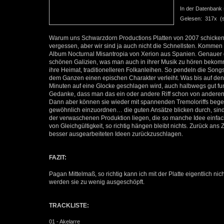
In der Datenbank se
Gelesen: 317x (se
Warum uns Schwarzdorn Productions Platten von 2007 schicken s
vergessen, aber wir sind ja auch nicht die Schnellsten. Kommen
Album Nocturnal Misantropia von Xerion aus Spanien. Genauer
schönen Galizien, was man auch in ihrer Musik zu hören bekommt
ihre Heimat, traditionelleren Folkanleihen. So pendeln die So
dem Ganzen einen epischen Charakter verleiht. Was bis auf den 
Minuten auf eine Glocke geschlagen wird, auch halbwegs gut fun
Gedanke, dass man das ein oder andere Riff schon von anderen
Dann aber können sie wieder mit spannenden Tremoloriffs begeis
gewöhnlich einzuordnen… die guten Ansätze blicken durch, sind
der verwaschenen Produktion liegen, die so manche Idee einfach
von Gleichgültigkeit, so richtig hängen bleibt nichts. Zurück a
besser ausgearbeiteten Ideen zurückzuschlagen.
FAZIT:
Pagan Mittelmaß, so richtig kann ich mit der Platte eigentlich ni
werden sie zu wenig ausgeschöpft.
TRACKLISTE:
01 - Akelarre