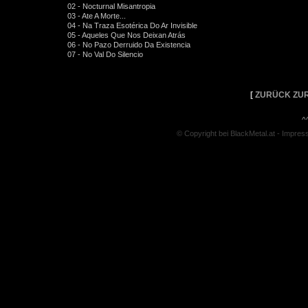
02 - Nocturnal Misantropia
03 - Ate A Morte...
04 - Na Traza Esotérica Do Ar Invisible
05 - Aqueles Que Nos Deixan Atrás
06 - No Pazo Derruido Da Existencia
07 - No Val Do Silencio
[
ZURÜCK ZUR
^
© Copyright bei BlackMetal.at -
Impres