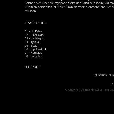
können sich über die myspace-Seite der Band selbst ein Bild m
Für mich persönlich ist "Fälen Från Norr" eine entbehrliche Sche
müssen.
TRACKLISTE:
01 - Vid Elden
02 - Ripeluokte
03 - Himlalagor
04 - Tjakka
05 - Stallo
06 - Ripeluokte II
07 - Nordafejd
08 - Pa Fjället
B.TERROR
[
ZURÜCK ZUR
^
© Copyright bei BlackMetal.at -
Impres