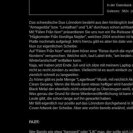
In der Datenbank se
Gelesen: 382x (se
Das schwedische Duo Lönndom besteht aus den hinlänglich beka
"Armagedda" bzw. "Leviathan" und "Lik" durchaus schon achtsamk
Mit "Fälen Från Norr" präsentieren Sie uns nun ein Re-Release
"Hågkomster Från Nordliga Nejder", welches 2004 erschien ist le
Platte nochmals aufgelegt. Info's hierzu gibt es aber bis dato von o
Nun zur eigentlichen Scheibe.
Auf "Fälen Från Norr" wird dem Hörer eine "Reise durch die my
Nordens" versprochen. Welche sich, laut Label-Info, "am besten 
Winterlandschaft" entfalten kann.
Naja, wir haben jetzt Ende Juli und ich sitze mit meinem Laptop
nicht so recht zünden zu wollen. Vielleicht ist es auch einfach z
ziemlich schnell zu langweilen.
Zu hören gibt es jede Menge "Lagerfeuer" Musik, mit reichlich Ak
Clean Gesang. Wenn die Musik dann etwas heftiger wird handel
Black Metal der ebenfalls nicht unbedingt zu Überzeugen weiß,
Was genau der Grund für diese Wiederveröffentlichung ist kann
Leute gibt, die schon lange auf ihn gewartet haben.
Mir fällt eigentlich nur positiv auf das Lönndom durchgehend in
Cover Artwork der Scheibe. Aber wie vorhin bereits erwähnt, vie
FAZIT:
Wer Bands wie etwa "Isengard" oder "LIK" mag, der sollte sich 