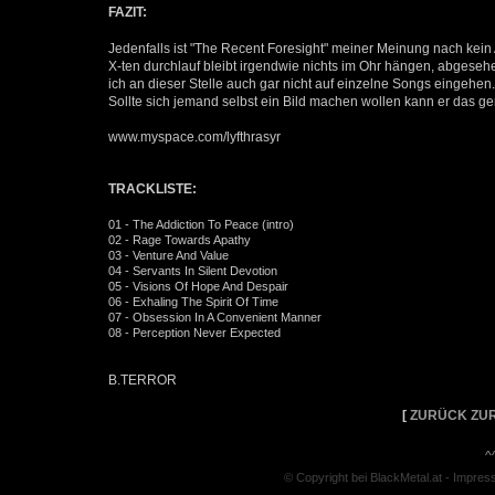
FAZIT:
Jedenfalls ist "The Recent Foresight" meiner Meinung nach ke
X-ten durchlauf bleibt irgendwie nichts im Ohr hängen, abges
ich an dieser Stelle auch gar nicht auf einzelne Songs eingehen.
Sollte sich jemand selbst ein Bild machen wollen kann er das ger
www.myspace.com/lyfthrasyr
TRACKLISTE:
01 - The Addiction To Peace (intro)
02 - Rage Towards Apathy
03 - Venture And Value
04 - Servants In Silent Devotion
05 - Visions Of Hope And Despair
06 - Exhaling The Spirit Of Time
07 - Obsession In A Convenient Manner
08 - Perception Never Expected
B.TERROR
[
ZURÜCK ZUR
^
© Copyright bei BlackMetal.at -
Impres