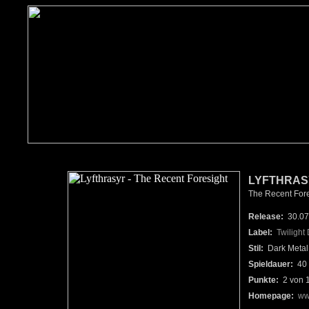
LYFTHRAS
The Recent Fore
Release:
30.07
Label:
Twilight 
Stil:
Dark Metal
Spieldauer:
40 
Punkte:
2 von 
Homepage:
ww