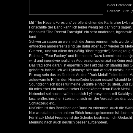
In der Datenbank se
Gelesen: 332x (se
Mit "The Recent Foresight" veröffentlichten die Karlsruher Lyfth
Fortschritte der Band kann ich leider wenig bis gar nichts sagen
ist das mit "The Recent Foresight" ein sehr modernes, irgendw
fand.
Schwer zu sagen an wen mich die Jungs erinnern, teils würde 
entdecken andererseits sind Sie dafür aber auch wieder zu Melo
Gitarren,- und vor allem der (völlig "über-triggerte") Schlagze
Richtung "Fear Factory" und Konsorten. Dazu kommt noch das je
wird und irgendwie jegliches Aggressionspotenzial im Keim ersti
Das tragische daran ist eigentlich der Fakt das ich ständig das
gehört zu haben. Ich will Lyfthrasyr hier nun wirklich nichts unter
Es mag sein das es für diese Art des "Dark Metal's" eine breite 
aufgewärmte Riff in den Himmel(oder besser gesagt "straight to he
Soundtechnisch ist es für meine Begriffe einfach zu steril, und 
für mich eher ein musikalischer Fremdkörper denn Black Metal.
Nebenbei sei noch erwähnt das ich Lyfthrasyr einst mit Katakly
laschen(technischen) Leistung, sich mir der Verdacht aufdrängt 
Schlagzeug etc…
Natürlich ist das Bemühen der Band zu erkennen, auch die Wahl 
Nur was dabei dann unterm Strich herausgekommen ist doch et
Für Black Metal Freunde ist die Scheibe bestimmt nicht Gedach
Meinung nach auch deutlich besser aufgehoben.