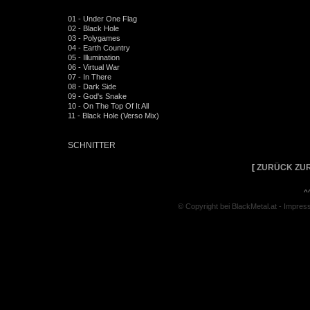
01 - Under One Flag
02 - Black Hole
03 - Polygames
04 - Earth Country
05 - Illumination
06 - Virtual War
07 - In There
08 - Dark Side
09 - God's Snake
10 - On The Top Of It All
11 - Black Hole (Verso Mix)
SCHNITTER
[
ZURÜCK ZUR
^
© Copyright bei BlackMetal.at -
Impres