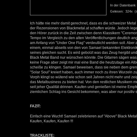
In der Datenbank se
Gelesen: 324x (se
Ich hätte nie mehr damit gerechnet, dass es die schweizer Meta
der Rezensionen von Blackmetal.at schaffen würde. Jedoch legen
den Hörer zurück in die Zeit zwischen denn Klassikern "Ceremon
Tempo im Vergleich zu den alten Veröffentlichungen deutlich 
am Anfang von "Under One Flag" verdeutlicht werden soll. Aber 
einem, einmal abseits von den von Samael bekannten Elektronik
seines gleichen sucht. Es wird gebolzt was das Zeug hergibt und
Black Metal Band nur wünschen könnte. Die Gitarren sägen was 
keine Frage aber zeigt mir mal eine Band die heutzutage ein A
scheiße zu klingen. Samael beweisen, dass sie neben dem grenzg
"Solar Soul" kreiert haben, auch immer noch zu ihren Wurzeln 
Vorph klingt so wütend wie schon seit Jahren nicht mehr und zei
das Metalbusiness zu bieten hat. Von den restlichen Musikern m
seit jeher Qualität drinnen. Kaufen und genießen ist meine Emp
ziemlichen Schlag ins Gesicht bekommen, was aber nur positiv s
FAZIT:
Einfach eine Wucht! Samael zelebrieren auf "Above" Black Metal 
Kaufen, Kaufen, Kaufen !!!
TRACKLISTE: