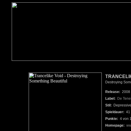
TRANCELIK
Destroying Somet
Release:
2008
Label:
De Tene
Stil:
Depressive
Spieldauer:
41 
Punkte:
4 von 
Homepage:
ww