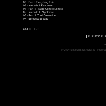
02 - Part I: Everything Fails
03 - Interlude I: Daydream
04 - Part II: Fragile Consciousness
05 - Interlude II: Nightmare
06 - Part III: Total Desolation
07 - Epilogue: Escape
SCHNITTER
[
ZURÜCK ZUR
^
© Copyright bei BlackMetal.at -
Impres