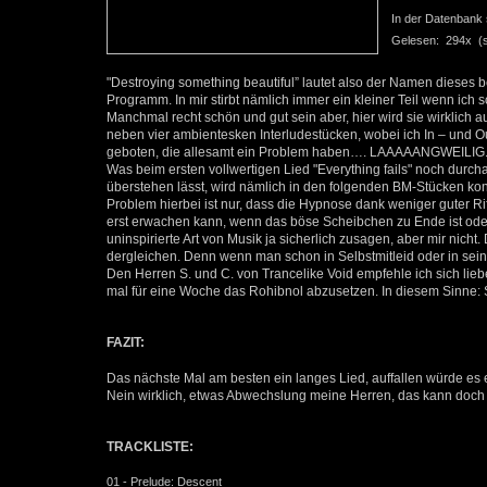
In der Datenbank se
Gelesen: 294x (se
"Destroying something beautiful” lautet also der Namen dieses 
Programm. In mir stirbt nämlich immer ein kleiner Teil wenn ic
Manchmal recht schön und gut sein aber, hier wird sie wirklich a
neben vier ambientesken Interludestücken, wobei ich In – und Ou
geboten, die allesamt ein Problem haben…. LAAAAANGWEILIG
Was beim ersten vollwertigen Lied "Everything fails" noch durch
überstehen lässt, wird nämlich in den folgenden BM-Stücken ko
Problem hierbei ist nur, dass die Hypnose dank weniger guter R
erst erwachen kann, wenn das böse Scheibchen zu Ende ist od
uninspirierte Art von Musik ja sicherlich zusagen, aber mir nich
dergleichen. Denn wenn man schon in Selbstmitleid oder in seinem
Den Herren S. und C. von Trancelike Void empfehle ich sich lie
mal für eine Woche das Rohibnol abzusetzen. In diesem Sinne:
FAZIT:
Das nächste Mal am besten ein langes Lied, auffallen würde es e
Nein wirklich, etwas Abwechslung meine Herren, das kann doch n
TRACKLISTE:
01 - Prelude: Descent