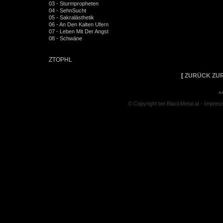
03 - Sturmpropheten
04 - SehnSucht
05 - Sakralästhetik
06 - An Den Kalten Ufern
07 - Leben Mit Der Angst
08 - Schwäne
ZTOPHL
[
ZURÜCK ZUR
^
© Copyright bei BlackMetal.at -
Impres