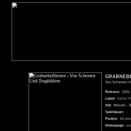
GRABNEBE
Von Schemen Und
Release:
2001
Label:
Ketzer 
Stil:
Melodic - B
Spieldauer:
-
Punkte:
10 von
Homepage:
ww