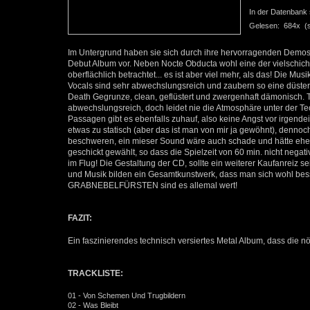
In der Datenbank se
Gelesen: 684x (se
Im Untergrund haben sie sich durch ihre hervorragenden Demos ja 
Debut Album vor. Neben Nocte Obducta wohl eine der vielschich
oberflächlich betrachtet... es ist aber viel mehr, als das! Die Mus
Vocals sind sehr abwechslungsreich und zaubern so eine düste
Death Gegrunze, clean, geflüstert und zwergenhaft dämonisch. Te
abwechslungsreich, doch leidet nie die Atmosphäre unter der Te
Passagen gibt es ebenfalls zuhauf, also keine Angst vor irgen
etwas zu statisch (aber das ist man von mir ja gewöhnt), dennoc
beschweren, ein mieser Sound wäre auch schade und hätte eher z
geschickt gewählt, so dass die Spielzeit von 60 min. nicht negati
im Flug! Die Gestaltung der CD, sollte ein weiterer Kaufanreiz s
und Musik bilden ein Gesamtkunstwerk, dass man sich wohl bess
GRABNEBELFÜRSTEN sind es allemal wert!
FAZIT:
Ein faszinierendes technisch versiertes Metal Album, dass die nö
TRACKLISTE:
01 - Von Schemen Und Trugbildern
02 - Was Bleibt