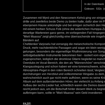
In der Datenbank se
Gelesen: 532x (se
Zusammen mit Wyrd und den Newcomern Kehrä ging vor einigen Mo
dritte und zweifellos beste Demo zu bieten hatte, dafür aber im
ebenjenem Hause ankündigte und bei einigen sicherlich den He
mit einem herben Schuss Folk (ohne die widerlichen Humppa-Zu
derartige Wartereien ganz gerne, im vorliegenden Fall hingege
"Mieli Maassa" zeigt gleichzeitig eine überraschende wie insg
Bändern auf.
Chefdenker Varjoselu hat vorrangig die melancholische Kompo
Druck, mehr nachdenkliche Passagen und sogar ein klein wenig
gelungen, besonders die eigenwillige Rhythmisierung von Songs à 
selbstgebastelten Instrumente bekommen hier - isoliert vom ei
zugesprochen, lediglich die stromlose Gitarre begleitet so ma
Overdubs im Vocal-Bereich, die den als "Männerchöre" verschrie
Klangauslegung und schon haben wir eine tonnenschwere, schwe
Atmosphäre-Pegel in den roten Bereich schnellen lässt; Vergleich
durchdrungen von Herzblut und vollkommener Hingabe zu dem, w
wahrscheinlich auch gar nicht mehr aufhören, wenn es seine K
Album auf dem außenstehenden Hörer, der vielleicht zu Anfang 
Aufbau der sechs Lieder hat, schließlich waren die Demos davor 
reicht jedoch aus, um die Botschaft hinter diesem Werk zu begrei
aufbringen kann, sollte in "Mieli Maassa" sein Geld investieren.
FAZIT: