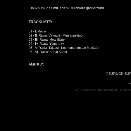
Ein Album, das mit jedem Durchlauf größer wird.
TRACKLISTE:
01 - I. Raina
02 - II. Raina: Virvatuli - Metsänpeittoon
03 - III. Raina: Metsäläinen
04 - IV. Raina: Yömyrsky
05 - V. Raina: Takaisin Koskemattomaan Metsään
06 - VI. Raine: Kurjat Kurjet
AMIKKUS
[
ZURÜCK ZUR
^
© Copyright bei BlackMetal.at -
Impres