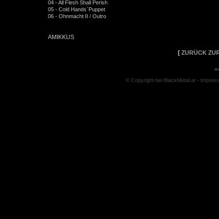
04 - All Flesh Shall Perish
05 - Cold Hands`Puppet
06 - Ohnmacht II / Outro
AMIKKUS
[
ZURÜCK ZUR
^
© Copyright bei BlackMetal.at -
Impres