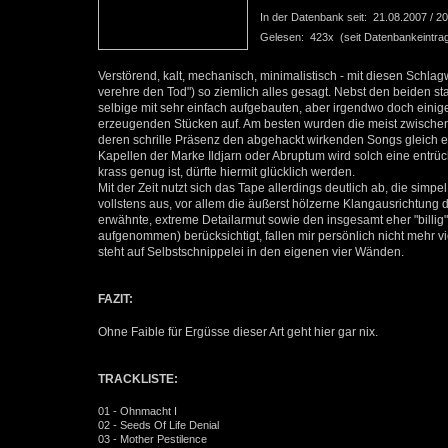
In der Datenbank seit: 21.08.2007 / 20
Gelesen: 423x (seit Datenbankeintra
Verstörend, kalt, mechanisch, minimalistisch - mit diesen Schlag
verehre den Tod") so ziemlich alles gesagt. Nebst den beiden s
selbige mit sehr einfach aufgebauten, aber irgendwo doch ein
erzeugenden Stücken auf. Am besten wurden die meist zwische
deren schrille Präsenz den abgehackt wirkenden Songs gleich e
Kapellen der Marke Ildjarn oder Abruptum wird solch eine entrüc
krass genug ist, dürfte hiermit glücklich werden.
Mit der Zeit nutzt sich das Tape allerdings deutlich ab, die simp
vollstens aus, vor allem die äußerst hölzerne Klangausrichtun
erwähnte, extreme Detailarmut sowie den insgesamt eher "bill
aufgenommen) berücksichtigt, fallen mir persönlich nicht mehr vi
steht auf Selbstschnippelei in den eigenen vier Wänden.
FAZIT:
Ohne Faible für Ergüsse dieser Art geht hier gar nix.
TRACKLISTE:
01 - Ohnmacht I
02 - Seeds Of Life Denial
03 - Mother Pestilence