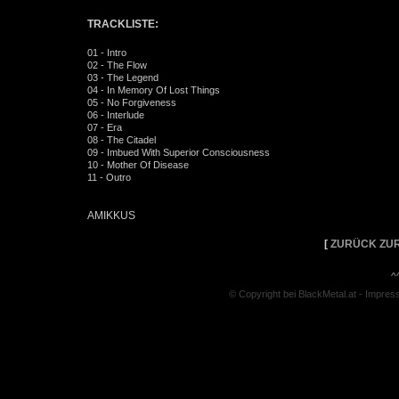
TRACKLISTE:
01 - Intro
02 - The Flow
03 - The Legend
04 - In Memory Of Lost Things
05 - No Forgiveness
06 - Interlude
07 - Era
08 - The Citadel
09 - Imbued With Superior Consciousness
10 - Mother Of Disease
11 - Outro
AMIKKUS
[
ZURÜCK ZUR
^
© Copyright bei BlackMetal.at -
Impres