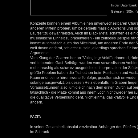
In der Datenbank se
Gelesen: 305x (se
Konzepte können einem Album einen unverwechselbaren Charakter
anderen Mitteln probiert, um beiderseits massig Abwechslung o
Laufzeit zu gewährleisten. Auch im Black Metal schafften es eini
musikalische Einheit zu präsentieren - ein zeitloses Beispiel f
kommt automatisch auch das Mittelmaß, am anderen Ende der Sk
weit davon entfernt, schlecht zu sein, allerdings sprechen für i
Argumente.
Vom Klang der Gitarren her an "Vikinglingr Veldi" erinnernd, röd
verbleibenden Gast-Beiträge wurden vom schwedischen Ambient-
mehr thrashig als schwarz ausgerichtete Interpretation der Stück
größte Problem haben die Tschechen beim Festhalten und Ausbau
Kaum ertönt eine hörenswerte Tonfolge, gesellen sich entweder 
solange ausgewälzt, bis dessen Reiz ebenfalls im Graben liegen 
Voraussetzungen also, um gleich nach dem ersten Durchlauf bei
tatsächlich - die Platte kommt aus ihrem Loch nicht wieder heraus
die qualitative Versenkung geht. Nicht einmal das kraftvolle E
ändern.
FAZIT:
In seiner Gesamtheit absolut verzichtbar. Anhänger des Fünfers
im Schrank.