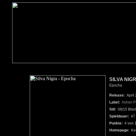
SILVA NIG
Epocha
Release:
April
Label:
Ashen P
Stil:
08/15 Black
Spieldauer:
47 
Punkte:
4 von 
Homepage:
Ke