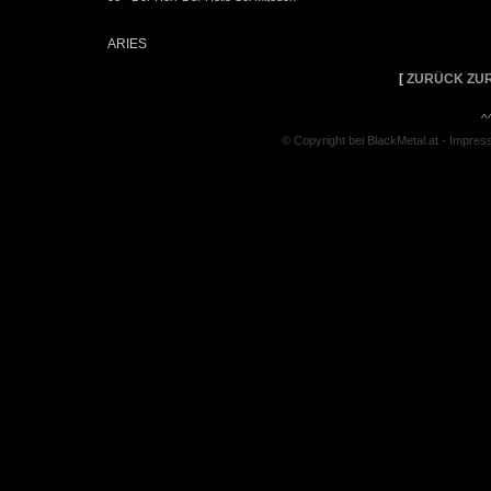
ARIES
[
ZURÜCK ZUR
^
© Copyright bei BlackMetal.at -
Impres