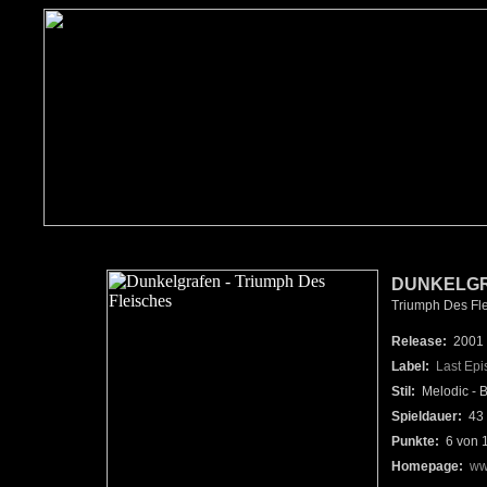
DUNKELGR
Triumph Des Fle
Release:
2001
Label:
Last Epi
Stil:
Melodic - B
Spieldauer:
43 
Punkte:
6 von 
Homepage:
ww