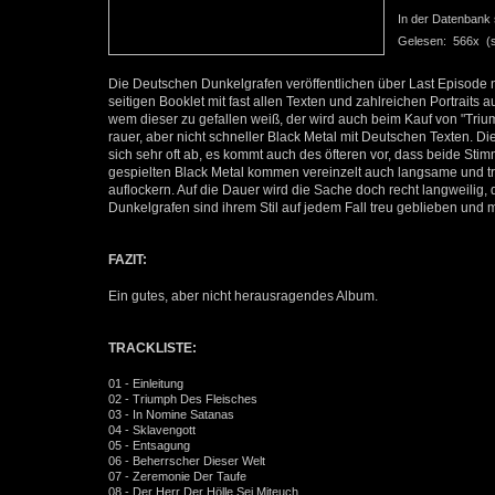
In der Datenbank se
Gelesen: 566x (se
Die Deutschen Dunkelgrafen veröffentlichen über Last Episode 
seitigen Booklet mit fast allen Texten und zahlreichen Portraits
wem dieser zu gefallen weiß, der wird auch beim Kauf von "Trium
rauer, aber nicht schneller Black Metal mit Deutschen Texten. 
sich sehr oft ab, es kommt auch des öfteren vor, dass beide 
gespielten Black Metal kommen vereinzelt auch langsame und t
auflockern. Auf die Dauer wird die Sache doch recht langweilig,
Dunkelgrafen sind ihrem Stil auf jedem Fall treu geblieben und
FAZIT:
Ein gutes, aber nicht herausragendes Album.
TRACKLISTE:
01 - Einleitung
02 - Triumph Des Fleisches
03 - In Nomine Satanas
04 - Sklavengott
05 - Entsagung
06 - Beherrscher Dieser Welt
07 - Zeremonie Der Taufe
08 - Der Herr Der Hölle Sei Miteuch