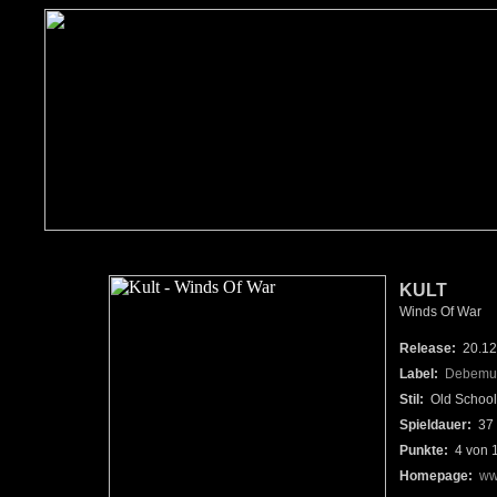
KULT
Winds Of War
Release:
20.12
Label:
Debemur
Stil:
Old School 
Spieldauer:
37 
Punkte:
4 von 
Homepage:
ww