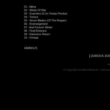
01 - Alpha
02 - Winds Of War
03 - Guerriero Di Un Tempo Perduto
04 - Torture
05 - Seven Blades (Of The Reaper)
06 - Enstrangement
07 - And Forever Winter
08 - Final Embrace
09 - Darkness Return
10 - Omega
AMIKKUS
[
ZURÜCK ZUR
^
© Copyright bei BlackMetal.at -
Impres