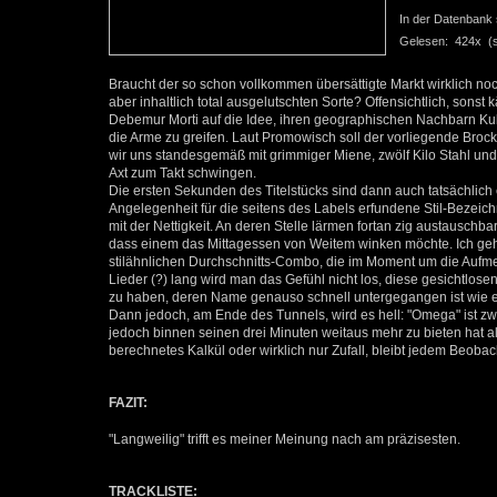
In der Datenbank se
Gelesen: 424x (se
Braucht der so schon vollkommen übersättigte Markt wirklich no
aber inhaltlich total ausgelutschten Sorte? Offensichtlich, sonst
Debemur Morti auf die Idee, ihren geographischen Nachbarn Kul
die Arme zu greifen. Laut Promowisch soll der vorliegende Brock
wir uns standesgemäß mit grimmiger Miene, zwölf Kilo Stahl und
Axt zum Takt schwingen.
Die ersten Sekunden des Titelstücks sind dann auch tatsächlich 
Angelegenheit für die seitens des Labels erfundene Stil-Bezeich
mit der Nettigkeit. An deren Stelle lärmen fortan zig austauschb
dass einem das Mittagessen von Weitem winken möchte. Ich gehe 
stilähnlichen Durchschnitts-Combo, die im Moment um die Aufmer
Lieder (?) lang wird man das Gefühl nicht los, diese gesichtlo
zu haben, deren Name genauso schnell untergegangen ist wie e
Dann jedoch, am Ende des Tunnels, wird es hell: "Omega" ist zwa
jedoch binnen seinen drei Minuten weitaus mehr zu bieten hat al
berechnetes Kalkül oder wirklich nur Zufall, bleibt jedem Beobach
FAZIT:
"Langweilig" trifft es meiner Meinung nach am präzisesten.
TRACKLISTE: