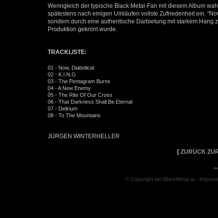
Wenngleich der typische Black Metal-Fan mit diesem Album wahrs
spätestens nach einigen Umläufen vollste Zufriedenheit ein. "No
sondern durch eine authentische Darbietung mit starkem Hang z
Produktion gekrönt wurde.
TRACKLISTE:
01 - Now, Diabolical
02 - K.I.N.G
03 - The Pentagram Burns
04 - A New Enemy
05 - The Rite Of Our Cross
06 - That Darkness Shall Be Eternal
07 - Delirium
08 - To The Mountains
JÜRGEN WINTERHELLER
[
ZURÜCK ZUR
^
© Copyright bei BlackMetal.at -
Impres