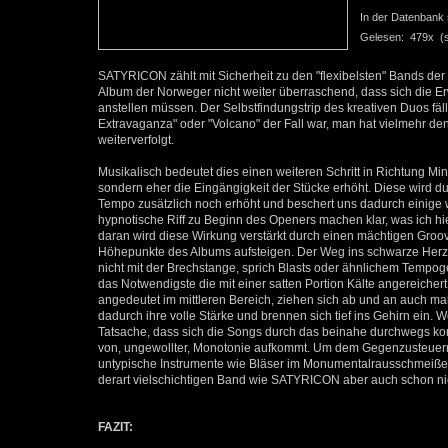
In der Datenbank se
Gelesen: 479x (se
SATYRICON zählt mit Sicherheit zu den "flexibelsten" Bands de
Album der Norweger nicht weiter überraschend, dass sich die E
anstellen müssen. Der Selbstfindungstrip des kreativen Duos fäll
Extravaganza" oder "Volcano" der Fall war, man hat vielmehr
weiterverfolgt.
Musikalisch bedeutet dies einen weiteren Schritt in Richtung Min
sondern eher die Eingängigkeit der Stücke erhöht. Diese wird
Tempo zusätzlich noch erhöht und beschert uns dadurch eini
hypnotische Riff zu Beginn des Openers machen klar, was ich hi
daran wird diese Wirkung verstärkt durch einen mächtigen Groov
Höhepunkte des Albums aufsteigen. Der Weg ins schwarze Herz d
nicht mit der Brechstange, sprich Blasts oder ähnlichem Tempo
das Notwendigste die mit einer satten Portion Kälte angereicher
angedeutet im mittleren Bereich, ziehen sich ab und an auch ma
dadurch ihre volle Stärke und brennen sich tief ins Gehirn ein
Tatsache, dass sich die Songs durch das beinahe durchwegs ko
von, ungewollter, Monotonie aufkommt. Um dem Gegenzusteuern
untypische Instrumente wie Bläser im Monumentalrausschmeißer 
derart vielschichtigen Band wie SATYRICON aber auch schon ni
FAZIT: