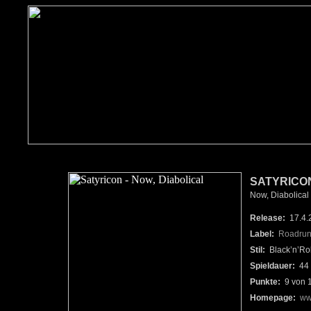
SATYRICO
Now, Diabolical
Release:
17.4.
Label:
Roadrun
Stil:
Black’n’Rol
Spieldauer:
44 
Punkte:
9 von 
Homepage:
ww