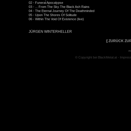
02 - Funeral Apocalypse
03 - ... From The Sky The Black Ash Rains
04 - The Eternal Journey Of The Deathminded
05 - Upon The Shores Of Solitude
06 - Within The Void Of Existence (live)
JÜRGEN WINTERHELLER
[
ZURÜCK ZUR
^
© Copyright bei BlackMetal.at -
Impres