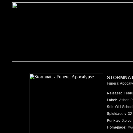
STORMNA
Funeral Apocaly
Release:
Febru
Label:
Ashen P
Stil:
Old-School
Spieldauer:
32 
Punkte:
6,5 vo
Homepage:
ww