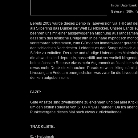
In der Datenbank se
Gelesen: 369x (se
Bereits 2003 wurde dieses Demo in Tapeversion via THR auf de
als Silberling das Dunkel der Welt zu erblicken. Unsere Landsleu
beehren uns mit einer ausgewogenen Mischung aus langsamen b
dass sich das höllische Dreigestirn in beinahe hypnotisch monoto
vertretbaren schrammen, zum Glück aber immer wieder gerade no
den schlechten Nachrichten. Leider ist es den Songs nämlich auf
Stärke zu entfalten. Der rohe und räudige Unterton des Material
die abwechselnd depressiv, hasserfüllt und verzweifelt klingende
beim nächsten Release etwas mehr Augenmerk auf das hier sehr
etwas mehr Druck einzuhauchen. Paradoxerweise klingt nämlich
Livesong am Ende am energischsten, was zwar für die Livequalit
denken aufgeben sollte.
FAZIT:
Gute Ansätze sind zweifelsohne zu erkennen und bei aller Kritik 
um den ersten Release von STORMNATT handelt. Da ich aber den
Punktevergabe dieses Mal noch etwas zurückhaltende.
TRACKLISTE:
01 - Herbstgrab