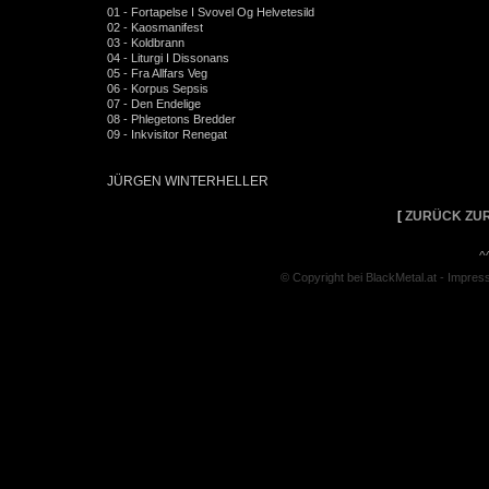
01 - Fortapelse I Svovel Og Helvetesild
02 - Kaosmanifest
03 - Koldbrann
04 - Liturgi I Dissonans
05 - Fra Allfars Veg
06 - Korpus Sepsis
07 - Den Endelige
08 - Phlegetons Bredder
09 - Inkvisitor Renegat
JÜRGEN WINTERHELLER
[
ZURÜCK ZUR
^
© Copyright bei BlackMetal.at -
Impres