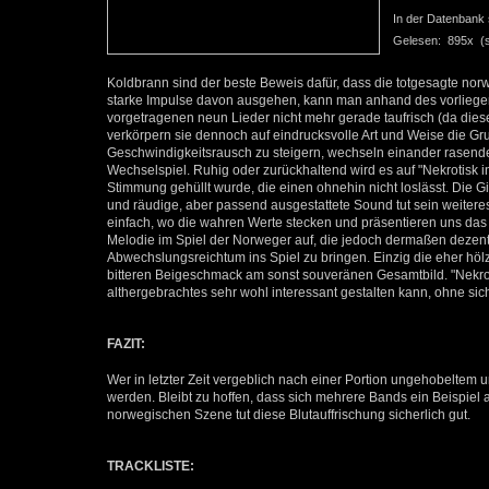
In der Datenbank se
Gelesen: 895x (se
Koldbrann sind der beste Beweis dafür, dass die totgesagte no
starke Impulse davon ausgehen, kann man anhand des vorliegen
vorgetragenen neun Lieder nicht mehr gerade taufrisch (da diese
verkörpern sie dennoch auf eindrucksvolle Art und Weise die G
Geschwindigkeitsrausch zu steigern, wechseln einander rasend
Wechselspiel. Ruhig oder zurückhaltend wird es auf "Nekrotisk in
Stimmung gehüllt wurde, die einen ohnehin nicht loslässt. Die Gi
und räudige, aber passend ausgestattete Sound tut sein weitere
einfach, wo die wahren Werte stecken und präsentieren uns das
Melodie im Spiel der Norweger auf, die jedoch dermaßen dezent e
Abwechslungsreichtum ins Spiel zu bringen. Einzig die eher hö
bitteren Beigeschmack am sonst souveränen Gesamtbild. "Nekroti
althergebrachtes sehr wohl interessant gestalten kann, ohne si
FAZIT:
Wer in letzter Zeit vergeblich nach einer Portion ungehobeltem u
werden. Bleibt zu hoffen, dass sich mehrere Bands ein Beispie
norwegischen Szene tut diese Blutauffrischung sicherlich gut.
TRACKLISTE: