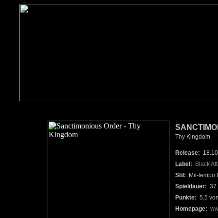
SANCTIMO
Thy Kingdom
Release:
18.10
Label:
Black At
Stil:
Mit-tempo 
Spieldauer:
37 
Punkte:
5,5 vo
Homepage:
ww