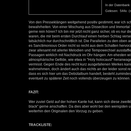
In der Datenbank se
Gelesen: 544x (se
Von den Presseklängen weitgehend positiv gestimmt, war ich sc
bewahrheiten. Von einer Mischung aus Dissection und Immortal w
gerne rein hören? Ich bin mir jetzt nicht ganz sicher, ob es nur 
waren, die mir beim ersten Durchlauf einen herben Schlag verse
tatsächlich nur durchschnittlich ist. Die Parallelen zu den obe
es Sanctimonious Order nicht so recht aus dem Schatten hervor
zwar allesamt mit allerlei Melodien und Tempowechsel ausstaff
Passagen wirklich mit Nachdruck im Ohr hängen. Am ehesten wiss
atmosphärische Gefilde, wie etwa in "Holy holocaust" heranwa
vermisst. Gegen Ende des recht kurz ausgefallenen Werkes kann
wahrnehmen, doch ändert auch das nichts an der leider sonst re
dass es sich hier um das Debütalbum handelt, besteht zumindest
eventuell zu späterer Zeit noch vollends überzeugen zu können.
FAZIT:
Wer zuviel Geld auf der hohen Kante hat, kann sich diese zweitkl
black" gerne anschaffen. Da dies aber wohl bei den wenigsten un
weiterhin den Originalen den Vorzug zu geben.
TRACKLISTE: