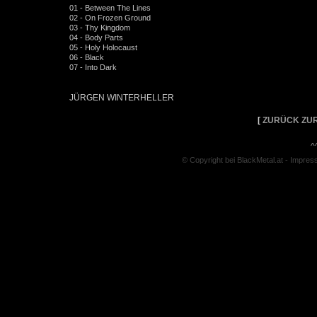
01 - Between The Lines
02 - On Frozen Ground
03 - Thy Kingdom
04 - Body Parts
05 - Holy Holocaust
06 - Black
07 - Into Dark
JÜRGEN WINTERHELLER
[
ZURÜCK ZUR
^
© Copyright bei BlackMetal.at -
Impres