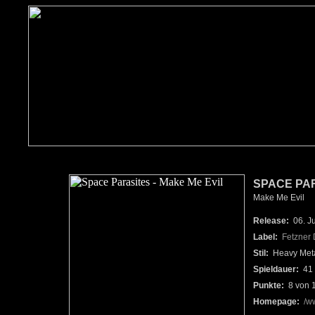
SPACE PAR
Make Me Evil
Release:
06. Ju
Label:
Fetzner
Stil:
Heavy Metal
Spieldauer:
41 
Punkte:
8 von 
Homepage:
/w