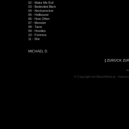
02 - Make Me Evil
03 - Bedeviled Bitch
04 - Neckwrecker
05 - Hellbound
06 - How Often
07 - Monster
08 - Tarot
09 - Hostiles
10 - Fortress
11 - She
MICHAEL D.
[
ZURÜCK ZUR
^
© Copyright bei BlackMetal.at -
Impres