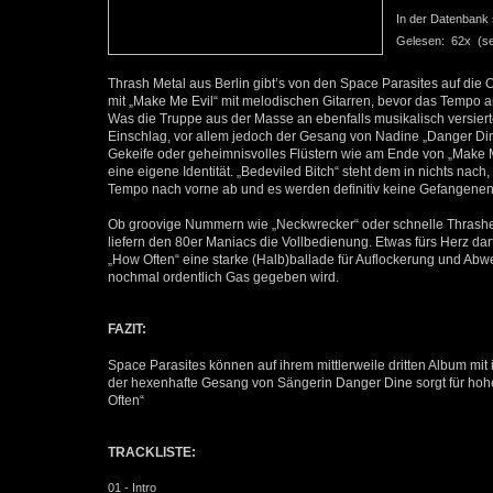
In der Datenbank se
Gelesen: 62x (seit
Thrash Metal aus Berlin gibt’s von den Space Parasites auf die
mit „Make Me Evil“ mit melodischen Gitarren, bevor das Tempo an
Was die Truppe aus der Masse an ebenfalls musikalisch versiert
Einschlag, vor allem jedoch der Gesang von Nadine „Danger Din
Gekeife oder geheimnisvolles Flüstern wie am Ende von „Make Me 
eine eigene Identität. „Bedeviled Bitch“ steht dem in nichts na
Tempo nach vorne ab und es werden definitiv keine Gefangen
Ob groovige Nummern wie „Neckwrecker“ oder schnelle Thrasher
liefern den 80er Maniacs die Vollbedienung. Etwas fürs Herz darf 
„How Often“ eine starke (Halb)ballade für Auflockerung und Abw
nochmal ordentlich Gas gegeben wird.
FAZIT:
Space Parasites können auf ihrem mittlerweile dritten Album mi
der hexenhafte Gesang von Sängerin Danger Dine sorgt für hoh
Often“
TRACKLISTE:
01 - Intro