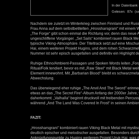
In der Datenbank se
Gelesen: 87x (seit
Nachdem sie zuletzt im Winterkrieg zwischen Finnland und Russ
Frau Anna auf dem selbstbetitelten „Hrossharsgrani“ mit einem W
„The Forge“ gibt schon einmal die Richtung vor, denn das neue A
ungeschliffene Vorgänger. „Set Sails“ kombiniert rauen Black 
typische Viking-Atmosphäre. Der Titeltrack setzt auf eine Misc
Hai, einem weiteren Projekt Hugins, und dem rohen Schwarzmeta
Nummer ist sehr episch ausgefallen und definitiv ein Highligh
Ruhige Ethno/Ambient-Passagen und Spoken Words leiten „Forged
Ritual/Folk tendiert, bevor es mit „Raw Steel“ mit Black Metal w
Element innewohnt. Mit „Barbarian Blood“ bleibt es schwarzmetal
Abwechslung.
Das überwiegend eher ruhige „The Anvil And The Sword” erinnert
etwas an das „The Secret Fire“-Album Anfang der 2000er Jahre,
daherkommt. „Valhalla“ beginnt druckvoll mit treibenden Percus
während „And The Land Was Covered In Frost“ in seinen Ambient
FAZIT:
„Hrossharsgrani“ kombiniert rauen Viking Black Metal mit mysti
deutlich epischer und melodischer ausgefallen. Besonders durch
Anknüpfungspunkte zu Hugins weiterem Projekt Uruk-Hai, was