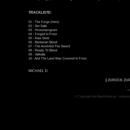
TRACKLISTE:
01 - The Forge (Intro)
02 - Set Sails
03 - Hrossharsgrani
04 - Forged In Frost
05 - Raw Steel
06 - Barbarian Blood
07 - The Anvil And The Sword
08 - Ready To Bleed
09 - Valhalla
10 - And The Land Was Covered In Frost.
MICHAEL D.
[
ZURÜCK ZUR
^
© Copyright bei BlackMetal.at -
Impres