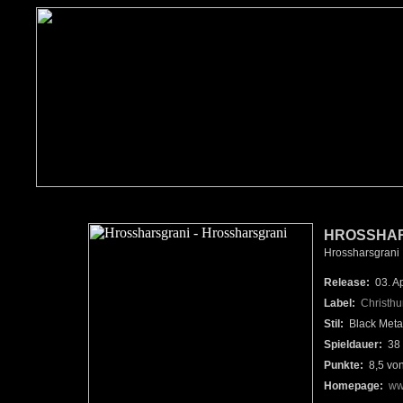
HROSSHAR
Hrossharsgrani
Release:
03. Ap
Label:
Christhu
Stil:
Black Metal
Spieldauer:
38 
Punkte:
8,5 vo
Homepage:
ww