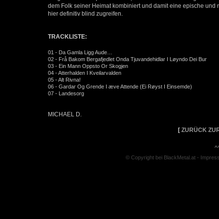
dem Folk seiner Heimat kombiniert und damit eine epische un
hier definitiv blind zugreifen.
TRACKLISTE:
01 - Da Gamla Ligg Aude…
02 - Frå Bakom Bergafjedlet Onda Tjuvandehidlar I Løyndo Dei Bur
03 - Ein Mann Oppsto Or Skogjen
04 - Atterhalden I Kveilarvalden
05 - Alt Rivna!
06 - Gardar Og Grende I æve Attende (Ei Røyst I Einsemde)
07 - Landesorg
MICHAEL D.
[
ZURÜCK ZUR
^
© Copyright bei BlackMetal.at -
Impres