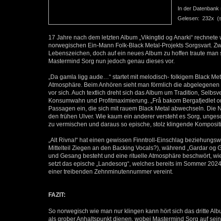
In der Datenbank se
Gelesen: 232x (se
17 Jahre nach dem letzten Album „Vikingtid og Anarki“ rechnete
norwegischen Ein-Mann Folk-Black Metal-Projekts Sorgsvart. Zwa
Lebenszeichen, doch auf ein neues Album zu hoffen traute man si
Mastermind Sorg nun jedoch genau dieses vor.
„Da gamla ligg aude…“ startet mit melodisch- folkigem Black M
Atmosphäre. Beim Anhören sieht man förmlich die abgelegenen
vor sich. Auch textlich dreht sich das Album um Tradition, Sel
Konsumwahn und Profitmaximierung. „Frå bakom Bergafjedlet onda
Passagen ein, die sich mit rauem Black Metal abwechseln. Die 
den frühen Ulver. Wie kaum ein anderer versteht es Sorg, unges
zu vermischen und daraus so epische, stolz klingende Komposit
„Alt Rivna!“ hat einen gewissen Finntroll-Einschlag beziehungswe
Mittelteil Ziegen an den Backing Vocals?), während „Gardar og 
und Gesang besteht und eine rituelle Atmosphäre beschwört, wi
setzt das epische „Landesorg“, welches bereits im Sommer 2024 d
einer treibenden Zehnminutennummer vereint.
FAZIT:
So norwegisch wie man nur klingen kann hört sich das dritte Al
als grober Anhaltspunkt dienen, wobei Mastermind Sorg auf sein