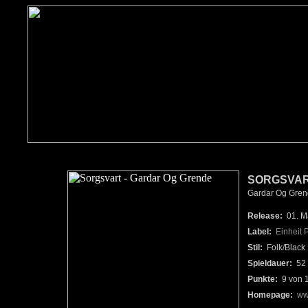
SORGSVA
Gardar Og Gren
Release:
01. M
Label:
Einheit 
Stil:
Folk/Black 
Spieldauer:
52 
Punkte:
9 von 
Homepage:
ww