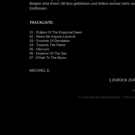
Belgier sind ihrem Stil treu geblieben und liefern einmal mehr 
Einflüssen.
TRACKLISTE:
01 - Eclipse Of The Empyreal Dawn
02 - Nemo Me Impuno Lacessit
03 - Grounds Of Desolation
04 - Towards The Flame
05 - Obscure
06 - Emperor Of The Sun
07 - A Path To The Abyss
MICHAEL D.
[
ZURÜCK ZUR
^
© Copyright bei BlackMetal.at -
Impres