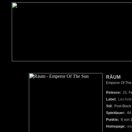
RÄUM
Emperor Of The
Release:
21. F
Label:
Les Act
Stil:
Post Black 
Spieldauer:
44 
Punkte:
8 von 
Homepage:
ww