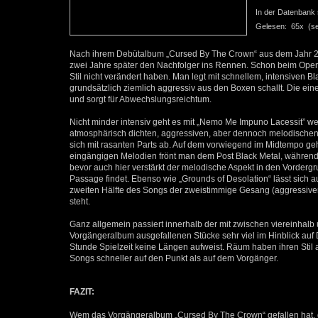
In der Datenbank se
Gelesen: 65x (seit
Nach ihrem Debütalbum „Cursed By The Crown“ aus dem Jahr 20
zwei Jahre später den Nachfolger ins Rennen. Schon beim Opene
Stil nicht verändert haben. Man legt mit schnellem, intensiven Bl
grundsätzlich ziemlich aggressiv aus den Boxen schallt. Die ei
und sorgt für Abwechslungsreichtum.
Nicht minder intensiv geht es mit „Nemo Me Impuno Lacessit” we
atmosphärisch dichten, aggressiven, aber dennoch melodisch
sich mit rasanten Parts ab. Auf dem vorwiegend im Midtempo geh
eingängigen Melodien frönt man dem Post Black Metal, während 
bevor auch hier verstärkt der melodische Aspekt in den Vordergru
Passage findet. Ebenso wie „Grounds of Desolation“ lässt sich 
zweiten Hälfte des Songs der zweistimmige Gesang (aggressiver 
steht.
Ganz allgemein passiert innerhalb der mit zwischen viereinhalb
Vorgängeralbum ausgefallenen Stücke sehr viel im Hinblick auf
Stunde Spielzeit keine Längen aufweist. Räum haben ihren Stil a
Songs schneller auf den Punkt als auf dem Vorgänger.
FAZIT:
Wem das Vorgängeralbum „Cursed By The Crown“ gefallen hat, der