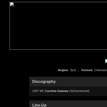
Region:
Tyrol
|
Formed:
Unknow
Discography
1997 MC
Carmina Satanae
(Self produced)
Line-Up