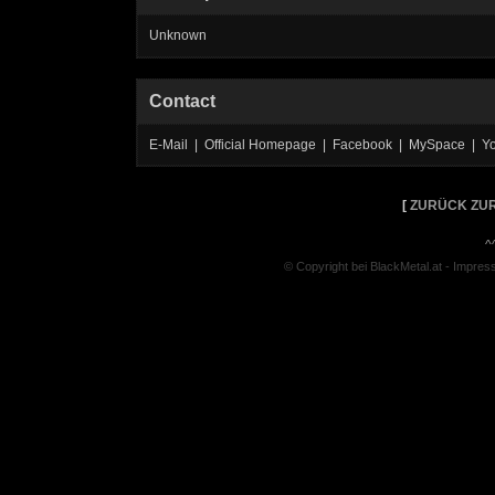
Unknown
Contact
E-Mail | Official Homepage | Facebook | MySpace | Y
[
ZURÜCK ZUR
^
© Copyright bei BlackMetal.at -
Impres